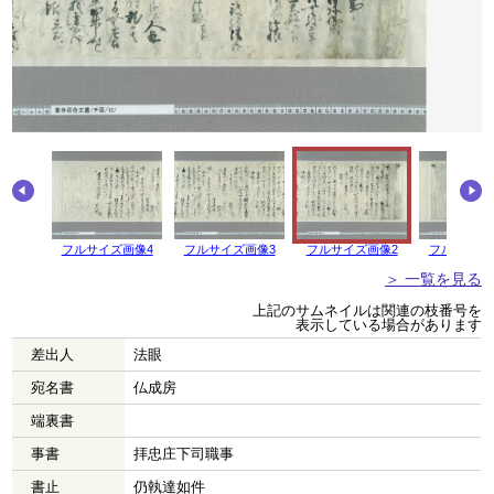
フルサイズ画像4
フルサイズ画像3
フルサイズ画像2
フルサイズ
＞ 一覧を見る
上記のサムネイルは関連の枝番号を
表示している場合があります
差出人
法眼
宛名書
仏成房
端裏書
事書
拝忠庄下司職事
書止
仍執達如件