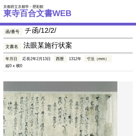
京都府立京都学・歴彩館
東寺百合文書WEB
チ函/12/2/
函/番号
法眼某施行状案
文書名
年月日
応長2年2月13日
西暦
1312年
寸法（mm）
縦0 x 横0