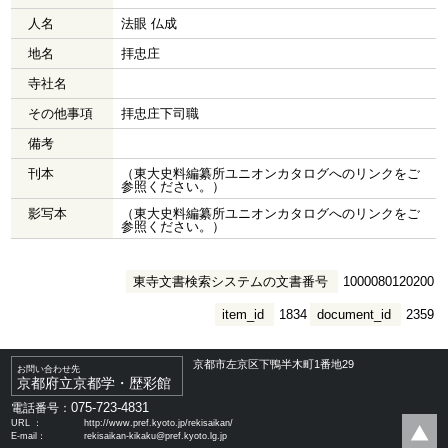
人名
法眼 仏成
地名
拝忠庄
寺社名
その他事項
拝忠庄下司職
備考
刊本
（東大史料編纂所ユニオンカタログへのリンクをご
参照ください。）
影写本
（東大史料編纂所ユニオンカタログへのリンクをご
参照ください。）
東寺文書検索システムの文書番号
1000080120200
item_id
1834
document_id
2359
京都市左京区下鴨半木町1番地29
お問い合わせ先
京都府立京都学・歴彩館
075-723-4831
電話番号：
URL ：
http://www.pref.kyoto.jp/rekisaikan/
E-mail：
rekisaikan-kikaku@pref.kyoto.lg.jp