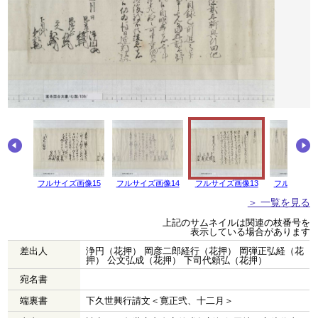
フルサイズ画像15
フルサイズ画像14
フルサイズ画像13
フルサイズ画
＞ 一覧を見る
上記のサムネイルは関連の枝番号を
表示している場合があります
差出人
浄円（花押） 岡彦二郎経行（花押） 岡弾正弘経（花
押） 公文弘成（花押） 下司代頼弘（花押）
宛名書
端裏書
下久世興行請文＜寛正弐、十二月＞