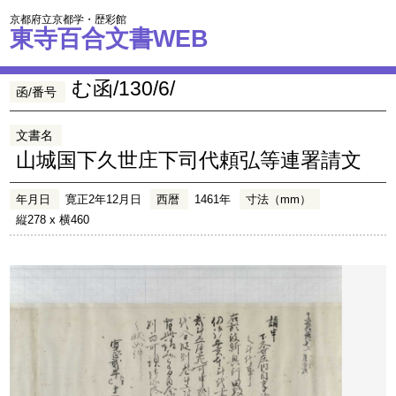
京都府立京都学・歴彩館
東寺百合文書WEB
む函/130/6/
函/番号
文書名
山城国下久世庄下司代頼弘等連署請文
年月日
寛正2年12月日
西暦
1461年
寸法（mm）
縦278 x 横460