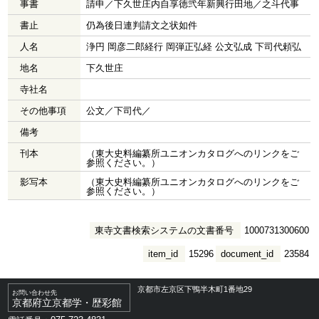
事書
請申／下久世庄内自享徳弐年新興行田地／之斗代事
書止
仍為後日連判請文之状如件
人名
浄円 岡彦二郎経行 岡弾正弘経 公文弘成 下司代頼弘
地名
下久世庄
寺社名
その他事項
公文／下司代／
備考
刊本
（東大史料編纂所ユニオンカタログへのリンクをご
参照ください。）
影写本
（東大史料編纂所ユニオンカタログへのリンクをご
参照ください。）
東寺文書検索システムの文書番号
1000731300600
item_id
15296
document_id
23584
京都市左京区下鴨半木町1番地29
お問い合わせ先
京都府立京都学・歴彩館