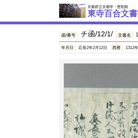
京都府立京都学・歴彩館
東寺百合文書
チ函/12/1/
函/番号
文書名
年月日
応長2年2月12日
西暦
1312