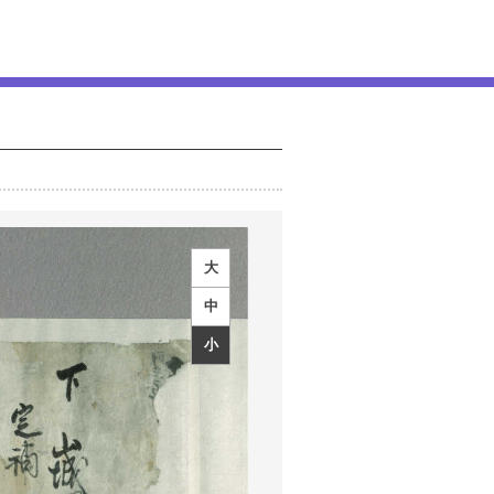
大
中
小