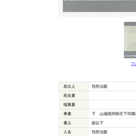
フ
差出人
預所法眼
宛名書
端裏書
事書
下 山城国拝師庄下司職
書止
故以下
人名
預所法眼