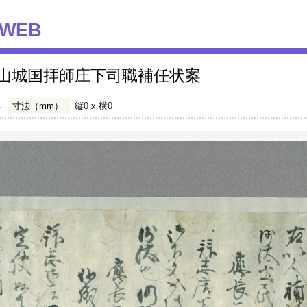
WEB
山城国拝師庄下司職補任状案
年
寸法（mm）
縦0 x 横0