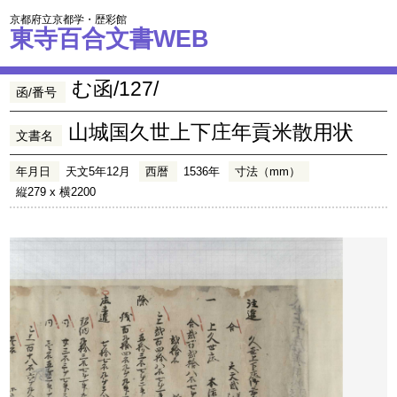
京都府立京都学・歴彩館
東寺百合文書WEB
む函/127/
函/番号
山城国久世上下庄年貢米散用状
文書名
年月日
天文5年12月
西暦
1536年
寸法（mm）
縦279 x 横2200