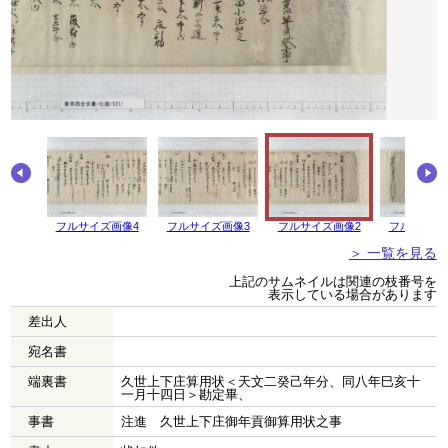
画像5
フルサイズ画像4
フルサイズ画像3
フルサイズ画像2
フルサイズ
＞ 一覧を見る
上記のサムネイルは関連の枝番号を
表示している場合があります
差出人
宛名書
端裏書
久世上下庄算用状＜天文二癸己年分、同八年巳亥十
一月十四日＞勘定畢、
事書
注進 久世上下庄御年貢御算用状之事