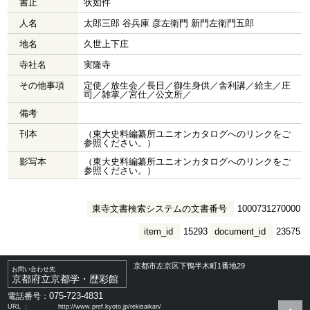
書止
状如件
人名
太郎三郎 谷兵庫 彦左衛門 新門左衛門五郎
地名
久世上下庄
寺社名
実隆寺
その他事項
定使／放生会／長日／御生身供／舎利講／給主／庄
司／雑掌／宮仕／公文所／
備考
刊本
（東大史料編纂所ユニオンカタログへのリンクをご
参照ください。）
影写本
（東大史料編纂所ユニオンカタログへのリンクをご
参照ください。）
東寺文書検索システムの文書番号
1000731270000
item_id
15293
document_id
23575
京都市左京区下鴨半木町1番地29
お問い合わせ先
京都府立京都学・歴彩館
075-723-4831
電話番号：
URL ：
http://www.pref.kyoto.jp/rekisaikan/