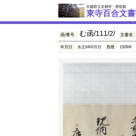
京都府立京都学・歴彩館
東寺百合文書
む函/111/2/
函/番号
文書名
年月日
永正6年6月日
西暦
1509年