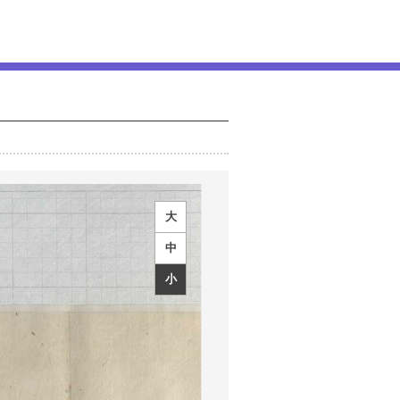
大
中
小