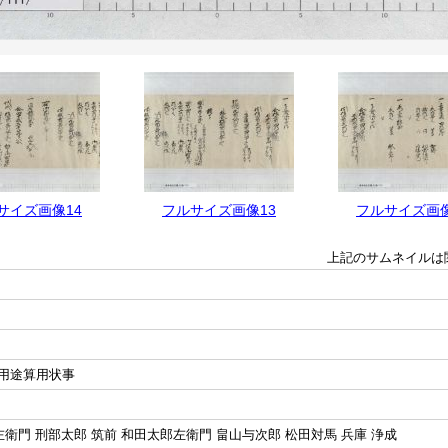
サイズ画像14
フルサイズ画像13
フルサイズ画像
上記のサムネイルは
用途算用状事
左衛門 刑部太郎 筑前 和田太郎左衛門 畠山与次郎 松田対馬 兵庫 浄成