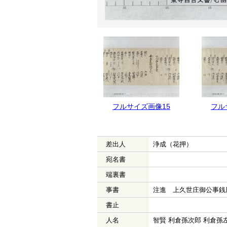
フルサイズ画像16
フルサイズ画像15
フル
差出人
浄成（花押）
宛名書
端裏書
事書
注進 上久世庄御公事銭
書止
人名
智賢 利倉孫次郎 利倉孫