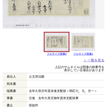
フルサイズ画像2
フルサイズ画像1
＞ 一覧を見る
上記のサムネイルは関連の枝番号を
表示している場合があります
差出人
公文所法眼
宛名書
端裏書
去年久世庄年貢未進支配状＜明応七、九、廿一＞
事書
注進 去年久世庄御年貢米支配状事
書止
状如件