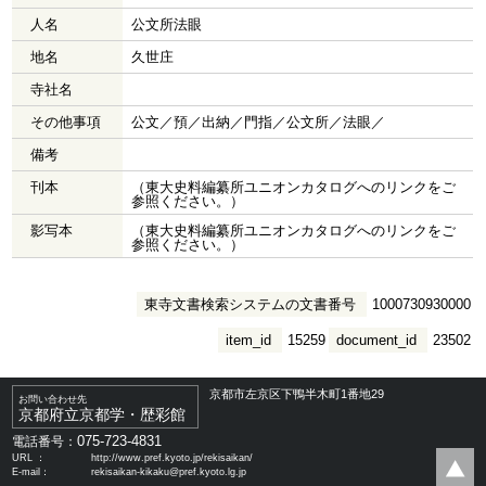
人名
公文所法眼
地名
久世庄
寺社名
その他事項
公文／預／出納／門指／公文所／法眼／
備考
刊本
（東大史料編纂所ユニオンカタログへのリンクをご
参照ください。）
影写本
（東大史料編纂所ユニオンカタログへのリンクをご
参照ください。）
東寺文書検索システムの文書番号
1000730930000
item_id
15259
document_id
23502
京都市左京区下鴨半木町1番地29
お問い合わせ先
京都府立京都学・歴彩館
075-723-4831
電話番号：
URL ：
http://www.pref.kyoto.jp/rekisaikan/
E-mail：
rekisaikan-kikaku@pref.kyoto.lg.jp