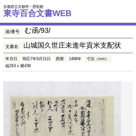
京都府立京都学・歴彩館
東寺百合文書WEB
む函/93/
函/番号
山城国久世庄未進年貢米支配状
文書名
年月日
明応7年9月21日
西暦
1498年
寸法（mm）
縦263 x 横439