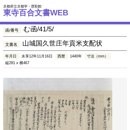
京都府立京都学・歴彩館
東寺百合文書WEB
む函/41/5/
函/番号
山城国久世庄年貢米支配状
文書名
年月日
永享12年11月16日
西暦
1440年
寸法（mm）
縦281 x 横467