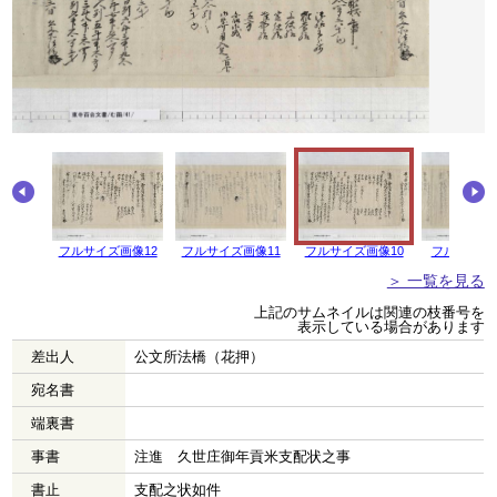
画像13
フルサイズ画像12
フルサイズ画像11
フルサイズ画像10
フルサイズ
＞ 一覧を見る
上記のサムネイルは関連の枝番号を
表示している場合があります
差出人
公文所法橋（花押）
宛名書
端裏書
事書
注進 久世庄御年貢米支配状之事
書止
支配之状如件