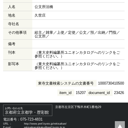
人名
公文所法橋
地名
久世庄
寺社名
その他事項
給主／雑掌／上使／定使／公文／預／出納／門指／
公文所／
備考
刊本
（東大史料編纂所ユニオンカタログへのリンクをご
参照ください。）
影写本
（東大史料編纂所ユニオンカタログへのリンクをご
参照ください。）
東寺文書検索システムの文書番号
1000730410500
item_id
15207
document_id
23426
京都市左京区下鴨半木町1番地29
お問い合わせ先
京都府立京都学・歴彩館
075-723-4831
電話番号：
URL ：
http://www.pref.kyoto.jp/rekisaikan/
E-mail：
rekisaikan-kikaku@pref.kyoto.lg.jp