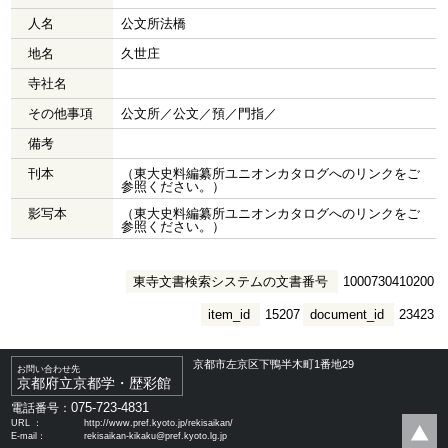
人名
公文所法橋
地名
久世庄
寺社名
その他事項
公文所／公文／預／門指／
備考
刊本
（東大史料編纂所ユニオンカタログへのリンクをご
参照ください。）
影写本
（東大史料編纂所ユニオンカタログへのリンクをご
参照ください。）
東寺文書検索システムの文書番号
1000730410200
item_id
15207
document_id
23423
京都市左京区下鴨半木町1番地29
お問い合わせ先
京都府立京都学・歴彩館
075-723-4831
電話番号：
URL ：
http://www.pref.kyoto.jp/rekisaikan/
E-mail：
rekisaikan-kikaku@pref.kyoto.lg.jp