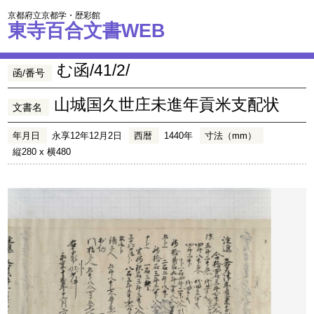
京都府立京都学・歴彩館
東寺百合文書WEB
む函/41/2/
函/番号
山城国久世庄未進年貢米支配状
文書名
年月日
永享12年12月2日
西暦
1440年
寸法（mm）
縦280 x 横480