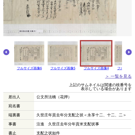
画像7
フルサイズ画像6
フルサイズ画像5
フルサイズ画像4
フルサイズ
＞ 一覧を見る
上記のサムネイルは関連の枝番号を
表示している場合があります
差出人
公文所法橋（花押）
宛名書
端裏書
久世庄年貢去年分支配之状＜永享十二、十二、二＞
事書
注進 久世庄去年分年貢米支配状事
書止
支配之状如件