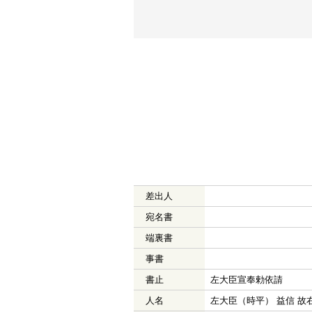
差出人
宛名書
端裏書
事書
書止
左大臣宣奉勅依請
人名
左大臣（時平） 益信 