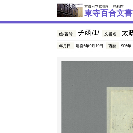
京都府立京都学・歴彩館
東寺百合文書
チ函/1/
太
函/番号
文書名
年月日
延喜6年9月19日
西暦
906年