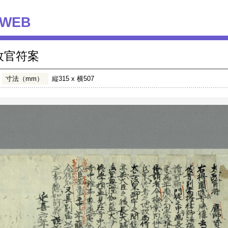
WEB
政官符案
寸法（mm）
縦315 x 横507