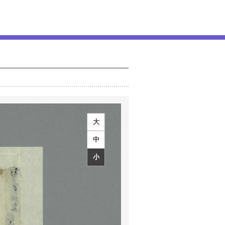
大
中
小