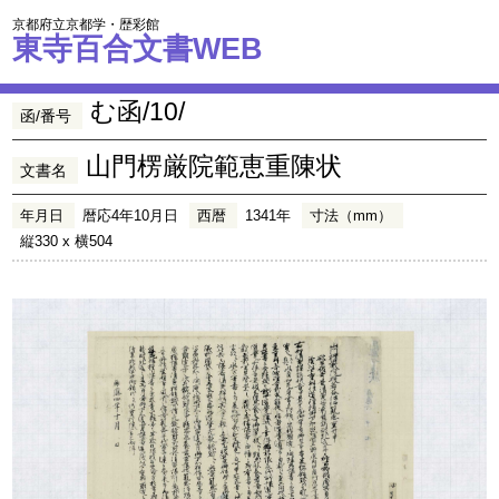
京都府立京都学・歴彩館
東寺百合文書WEB
む函/10/
函/番号
山門楞厳院範恵重陳状
文書名
年月日
暦応4年10月日
西暦
1341年
寸法（mm）
縦330 x 横504