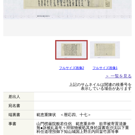
フルサイズ画像2
フルサイズ画像1
＞ 一覧を見る
上記のサムネイルは関連の枝番号を
表示している場合があります
差出人
宛名書
端裏書
範恵重陳状 ＜暦応四、十七＞
事書
山門楞厳院般若住侶 範恵重弁申 欲早被寄置清兼
無●訴被糺返年々抑留物被処其身於謀書造沙汰以下重
科任道理預御下知山城国上野庄内田畠竹原等事