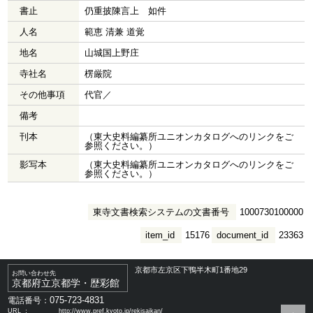
書止
仍重披陳言上 如件
人名
範恵 清兼 道覚
地名
山城国上野庄
寺社名
楞厳院
その他事項
代官／
備考
刊本
（東大史料編纂所ユニオンカタログへのリンクをご
参照ください。）
影写本
（東大史料編纂所ユニオンカタログへのリンクをご
参照ください。）
東寺文書検索システムの文書番号
1000730100000
item_id
15176
document_id
23363
京都市左京区下鴨半木町1番地29
お問い合わせ先
京都府立京都学・歴彩館
075-723-4831
電話番号：
URL ：
http://www.pref.kyoto.jp/rekisaikan/