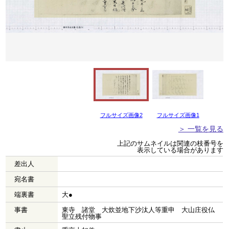
フルサイズ画像2
フルサイズ画像1
＞ 一覧を見る
上記のサムネイルは関連の枝番号を
表示している場合があります
差出人
宛名書
端裏書
大●
事書
東寺 諸堂 大炊並地下沙汰人等重申 大山庄役仏
聖立残付物事