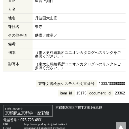
書止
重言上如件
人名
地名
丹波国大山庄
寺社名
東寺
その他事項
供僧／雑掌／
備考
刊本
（東大史料編纂所ユニオンカタログへのリンクをご
参照ください。）
影写本
（東大史料編纂所ユニオンカタログへのリンクをご
参照ください。）
東寺文書検索システムの文書番号
1000730090000
item_id
15175
document_id
23362
京都市左京区下鴨半木町1番地29
お問い合わせ先
京都府立京都学・歴彩館
075-723-4831
電話番号：
URL ：
http://www.pref.kyoto.jp/rekisaikan/
E-mail：
rekisaikan-kikaku@pref.kyoto.lg.jp