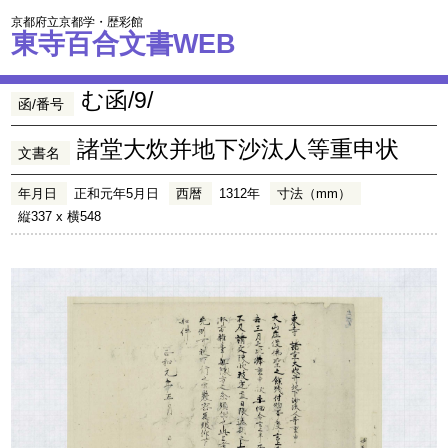
京都府立京都学・歴彩館
東寺百合文書WEB
む函/9/
函/番号
諸堂大炊并地下沙汰人等重申状
文書名
年月日
正和元年5月日
西暦
1312年
寸法（mm）
縦337 x 横548