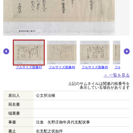
フルサイズ画像47
フルサイズ画像46
フルサイズ画像45
フルサイズ画
＞ 一覧を見る
上記のサムネイルは関連の枝番号を
表示している場合があります
差出人
公文所法橋
宛名書
端裏書
事書
注進 矢野庄御年具代支配状事
書止
右支配之状如件