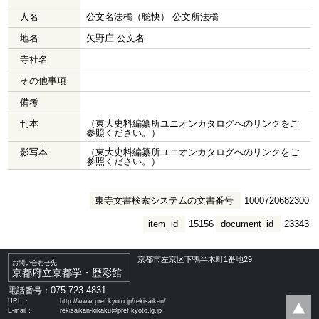
人名
公文名法橋（聡快） 公文所法橋
地名
矢野庄 公文名
寺社名
その他事項
備考
刊本
（東大史料編纂所ユニオンカタログへのリンクをご
参照ください。）
影写本
（東大史料編纂所ユニオンカタログへのリンクをご
参照ください。）
東寺文書検索システムの文書番号
1000720682300
item_id
15156
document_id
23343
京都市左京区下鴨半木町1番地29
お問い合わせ先
京都府立京都学・歴彩館
075-723-4831
電話番号：
URL ：
http://www.pref.kyoto.jp/rekisaikan/
E-mail：
rekisaikan-kikaku@pref.kyoto.lg.jp