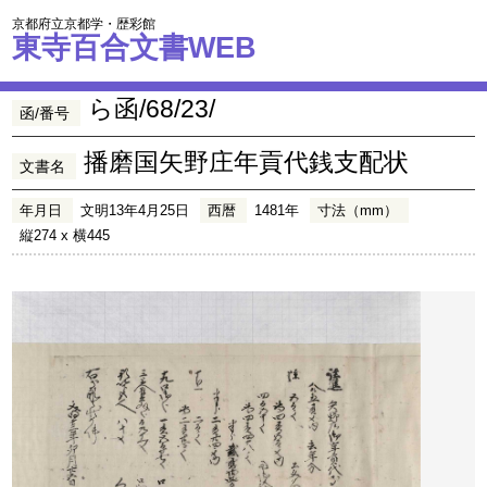
京都府立京都学・歴彩館
東寺百合文書WEB
ら函/68/23/
函/番号
播磨国矢野庄年貢代銭支配状
文書名
年月日
文明13年4月25日
西暦
1481年
寸法（mm）
縦274 x 横445