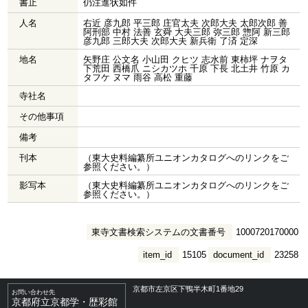
書止
仍注進状如件
人名
右近 彦九郎 平三郎 庄官太夫 次郎大夫 太郎次郎 善
阿刑部 中村 法善 玄舜 大夫三郎 弥三郎 惣阿 新三郎
彦九郎 三郎大夫 次郎大夫 新兵衛 了済 定深
地名
矢野庄 公文名 小山田 クヒツ 志水前 東柿坪 ナヲタ
下荒田 西橋爪 ニシカツホ 千原 下長 北土井 竹原 カ
タフケ ヌマ 雨谷 高松 重藤
寺社名
その他事項
備考
刊本
（東大史料編纂所ユニオンカタログへのリンクをご
参照ください。）
影写本
（東大史料編纂所ユニオンカタログへのリンクをご
参照ください。）
東寺文書検索システムの文書番号
1000720170000
item_id
15105
document_id
23258
京都市左京区下鴨半木町1番地29
お問い合わせ先
京都府立京都学・歴彩館