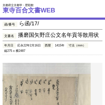
京都府立京都学・歴彩館
東寺百合文書WEB
ら函/17/
函/番号
播磨国矢野庄公文名年貢等散用状
文書名
年月日
応永22年2月16日
西暦
1415年
寸法（mm）
縦275 x 横2487