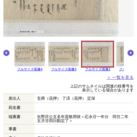
画像5
フルサイズ画像4
フルサイズ画像3
フルサイズ画像2
フルサイズ
＞ 一覧を見る
上記のサムネイルは関連の枝番号を
表示している場合があります
差出人
玄舜（花押） 了済（花押） 定深
宛名書
端裏書
矢野庄公文名年貢散用状＜応永廿一年分 同廿二年
五月廿四日勘定了＞
事書