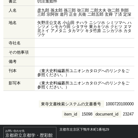
書止
仍注進如件
人名
彦九郎 孫太郎 孫三郎 弥三郎 二郎大夫 弥二郎 刑部
三郎 宗阿弥 道円 正全 兵衛 二郎五郎 玄舜 了済 定深
地名
矢野庄公文名 小山田 チハラ ニシツホ シミツマヘ ハ
シツメ シモカウ田 シタヲサ 東カキツホ クヒツ ヌマ
北トイ アメタニ タカマツ キタ竹原 ニシカツホ カタ
ツケ
寺社名
その他事項
備考
刊本
（東大史料編纂所ユニオンカタログへのリンクをご
参照ください。）
影写本
（東大史料編纂所ユニオンカタログへのリンクをご
参照ください。）
東寺文書検索システムの文書番号
1000720100000
item_id
15098
document_id
23247
京都市左京区下鴨半木町1番地29
お問い合わせ先
京都府立京都学・歴彩館