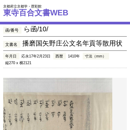
京都府立京都学・歴彩館
東寺百合文書WEB
ら函/10/
函/番号
播磨国矢野庄公文名年貢等散用状
文書名
年月日
応永17年2月23日
西暦
1410年
寸法（mm）
縦270 x 横2121