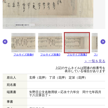
画像5
フルサイズ画像4
フルサイズ画像3
フルサイズ画像2
フルサイズ
＞ 一覧を見る
上記のサムネイルは関連の枝番号を
表示している場合があります
差出人
玄舜（花押） 了済（花押） 定深（花押）
宛名書
端裏書
矢野庄公文名散用状＜応永十六年分 同十七年四月
十八日算合了＞
事書