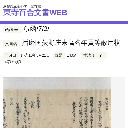
京都府立京都学・歴彩館
東寺百合文書WEB
ら函/7/2/
函/番号
播磨国矢野庄末高名年貢等散用状
文書名
年月日
応永13年3月21日
西暦
1406年
寸法（mm）
縦0 x 横0