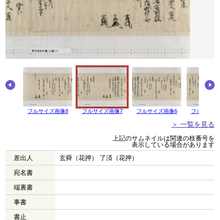
フルサイズ画像8
フルサイズ画像7
フルサイズ画像6
フルサイズ
＞ 一覧を見る
上記のサムネイルは関連の枝番号を
表示している場合があります
差出人
玄舜（花押） 了済（花押）
宛名書
端裏書
事書
書止