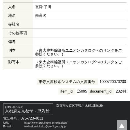
人名
玄舜 了済
地名
未高名
寺社名
その他事項
備考
刊本
（東大史料編纂所ユニオンカタログへのリンクをご
参照ください。）
影写本
（東大史料編纂所ユニオンカタログへのリンクをご
参照ください。）
東寺文書検索システムの文書番号
1000720070200
item_id
15095
document_id
23244
京都市左京区下鴨半木町1番地29
お問い合わせ先
京都府立京都学・歴彩館
075-723-4831
電話番号：
URL ：
http://www.pref.kyoto.jp/rekisaikan/
E-mail：
rekisaikan-kikaku@pref.kyoto.lg.jp