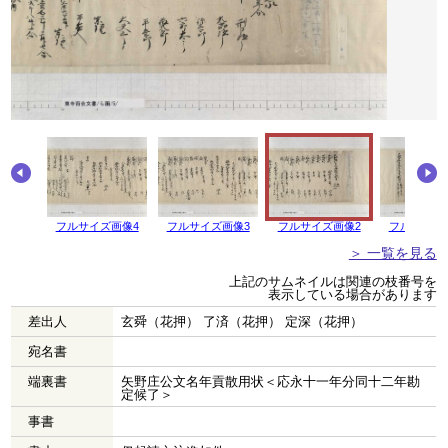
画像5
フルサイズ画像4
フルサイズ画像3
フルサイズ画像2
フルサイズ
＞ 一覧を見る
上記のサムネイルは関連の枝番号を
表示している場合があります
差出人
玄舜（花押） 了済（花押） 定深（花押）
宛名書
端裏書
矢野庄公文名年貢散用状＜応永十一年分同十二年勘
定候了＞
事書