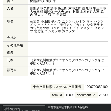
書止
仍起請文注進如件
人名
刑部次郎 九郎次郎 孫三郎 六郎太郎 藤九郎 平三太郎
大夫三郎 宗阿弥 平大夫 法心 兵衛 上村右近入道 源
内 孫大夫 玄舜 了済 定深
地名
公文名 小山田 チハラ ニシツホ シミツ マヘ ハシツ
メ シ＊＊＊＊＊＊（モワカタ（カ）） シタヲサ ヒ
カシヤキツホ （クヒ（カ））トイ アメタニ タカマ
ツ 北竹原 ニシカツホ カタツケ
寺社名
その他事項
備考
刊本
（東大史料編纂所ユニオンカタログへのリンクをご
参照ください。）
影写本
（東大史料編纂所ユニオンカタログへのリンクをご
参照ください。）
東寺文書検索システムの文書番号
1000720050100
item_id
15093
document_id
23239
京都市左京区下鴨半木町1番地29
お問い合わせ先