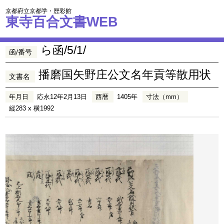
京都府立京都学・歴彩館
東寺百合文書WEB
ら函/5/1/
函/番号
播磨国矢野庄公文名年貢等散用状
文書名
年月日
応永12年2月13日
西暦
1405年
寸法（mm）
縦283 x 横1992