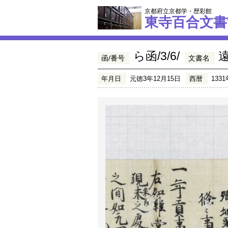
京都府立京都学・歴彩館
東寺百合文書
ら函/3/6/
函/番号
文書名
年月日
元徳3年12月15日
西暦
1331