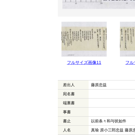
フルサイズ画像12
フルサイズ画像11
フル
差出人
藤原忠益
宛名書
端裏書
事書
書止
以前条々和与状如件
人名
真瑜 原小三郎忠益 藤原