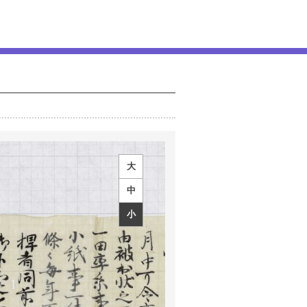
大
中
小