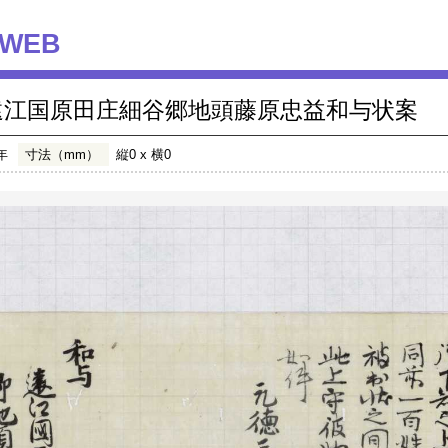
WEB
遠江国原田庄細谷郷地頭藤原忠益和与状案
年
寸法（mm）
縦0 x 横0