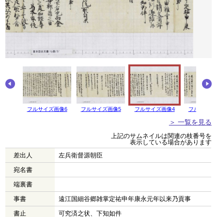
画像7
フルサイズ画像6
フルサイズ画像5
フルサイズ画像4
フルサイズ
＞ 一覧を見る
上記のサムネイルは関連の枝番号を
表示している場合があります
差出人
左兵衛督源朝臣
宛名書
端裏書
事書
遠江国細谷郷雑掌定祐申年康永元年以来乃貢事
書止
可究済之状、下知如件