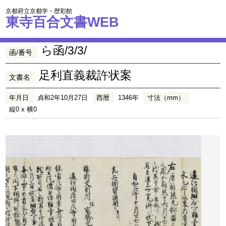
京都府立京都学・歴彩館
東寺百合文書WEB
ら函/3/3/
函/番号
足利直義裁許状案
文書名
年月日
貞和2年10月27日
西暦
1346年
寸法（mm）
縦0 x 横0