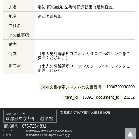
人名
定祐 原箱熊丸 左兵衛督源朝臣（足利直義）
地名
遠江国細谷郷
寺社名
その他事項
備考
刊本
（東大史料編纂所ユニオンカタログへのリンクをご
参照ください。）
影写本
（東大史料編纂所ユニオンカタログへのリンクをご
参照ください。）
東寺文書検索システムの文書番号
1000720030300
item_id
15091
document_id
23232
京都市左京区下鴨半木町1番地29
お問い合わせ先
京都府立京都学・歴彩館
075-723-4831
電話番号：
URL ：
http://www.pref.kyoto.jp/rekisaikan/
E-mail：
rekisaikan-kikaku@pref.kyoto.lg.jp