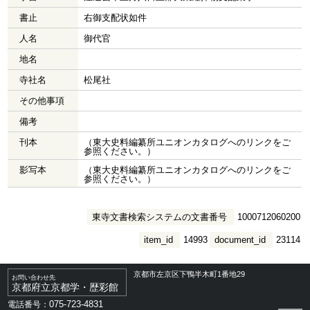
書止
右御支配状如件
人名
御代官
地名
寺社名
松尾社
その他事項
備考
刊本
（東大史料編纂所ユニオンカタログへのリンクをご
参照ください。）
影写本
（東大史料編纂所ユニオンカタログへのリンクをご
参照ください。）
東寺文書検索システムの文書番号
1000712060200
item_id
14993
document_id
23114
京都市左京区下鴨半木町1番地29
お問い合わせ先
京都府立京都学・歴彩館
075-723-4831
電話番号：