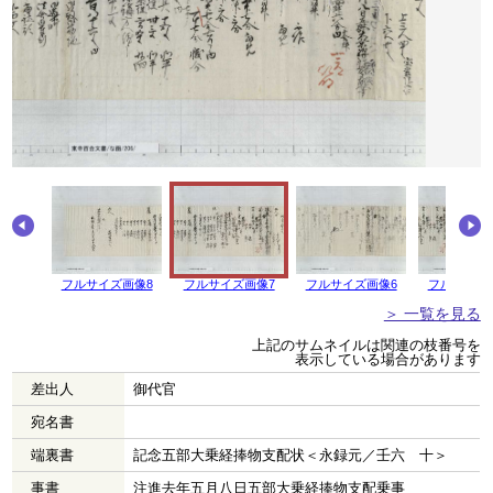
フルサイズ画像8
フルサイズ画像7
フルサイズ画像6
フルサイズ
＞ 一覧を見る
上記のサムネイルは関連の枝番号を
表示している場合があります
差出人
御代官
宛名書
端裏書
記念五部大乗経捧物支配状＜永録元／壬六 十＞
事書
注進去年五月八日五部大乗経捧物支配乗事