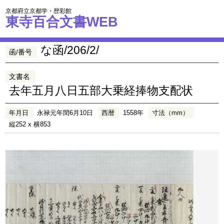
京都府立京都学・歴彩館
東寺百合文書WEB
な函/206/2/
函/番号
文書名
去年五月八日五部大乗経捧物支配状
年月日
永禄元年閏6月10日
西暦
1558年
寸法（mm）
縦252 x 横853