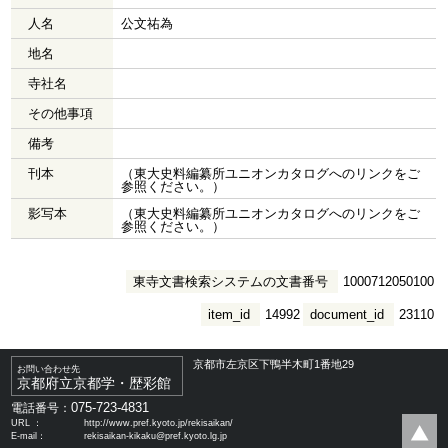
人名
公文祐為
地名
寺社名
その他事項
備考
刊本
（東大史料編纂所ユニオンカタログへのリンクをご
参照ください。）
影写本
（東大史料編纂所ユニオンカタログへのリンクをご
参照ください。）
東寺文書検索システムの文書番号
1000712050100
item_id
14992
document_id
23110
京都市左京区下鴨半木町1番地29
お問い合わせ先
京都府立京都学・歴彩館
075-723-4831
電話番号：
URL ：
http://www.pref.kyoto.jp/rekisaikan/
E-mail：
rekisaikan-kikaku@pref.kyoto.lg.jp