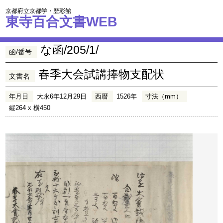
京都府立京都学・歴彩館
東寺百合文書WEB
な函/205/1/
函/番号
春季大会試講捧物支配状
文書名
年月日
大永6年12月29日
西暦
1526年
寸法（mm）
縦264 x 横450