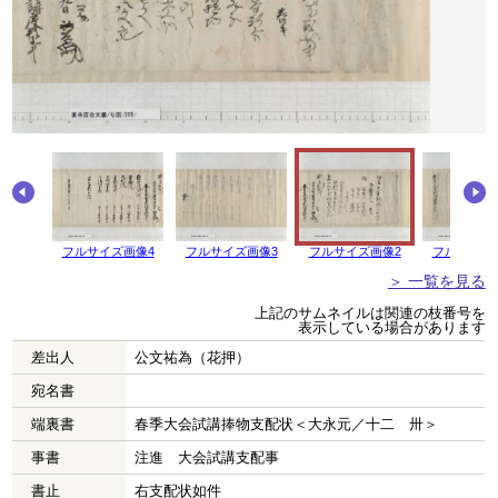
フルサイズ画像4
フルサイズ画像3
フルサイズ画像2
フルサイズ
＞ 一覧を見る
上記のサムネイルは関連の枝番号を
表示している場合があります
差出人
公文祐為（花押）
宛名書
端裏書
春季大会試講捧物支配状＜大永元／十二 卅＞
事書
注進 大会試講支配事
書止
右支配状如件