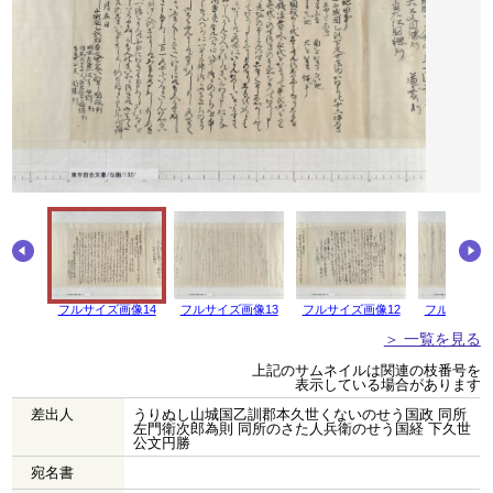
フルサイズ画像14
フルサイズ画像13
フルサイズ画像12
フルサイズ画
＞ 一覧を見る
上記のサムネイルは関連の枝番号を
表示している場合があります
差出人
うりぬし山城国乙訓郡本久世くないのせう国政 同所
左門衛次郎為則 同所のさた人兵衛のせう国経 下久世
公文円勝
宛名書