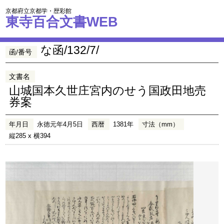
京都府立京都学・歴彩館
東寺百合文書WEB
な函/132/7/
函/番号
文書名
山城国本久世庄宮内のせう国政田地売
券案
年月日
永徳元年4月5日
西暦
1381年
寸法（mm）
縦285 x 横394