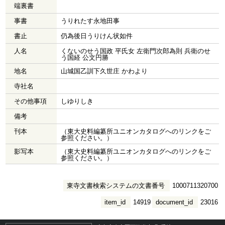
端裏書
事書
うりれたす永地田事
書止
仍為後日うりけん状如件
人名
くないのせう国政 平氏女 左衛門次郎為則 兵衛のせ
う国経 公文円勝
地名
山城国乙訓下久世庄 かわより
寺社名
その他事項
しゆりしき
備考
刊本
（東大史料編纂所ユニオンカタログへのリンクをご
参照ください。）
影写本
（東大史料編纂所ユニオンカタログへのリンクをご
参照ください。）
東寺文書検索システムの文書番号
1000711320700
item_id
14919
document_id
23016