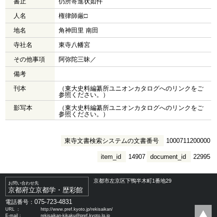
書止
仍所寄進状如件
人名
権律師厳□
地名
角神田里 南田
寺社名
東寺八幡宮
その他事項
阿弥陀三昧／
備考
刊本
（東大史料編纂所ユニオンカタログへのリンクをご
参照ください。）
影写本
（東大史料編纂所ユニオンカタログへのリンクをご
参照ください。）
東寺文書検索システムの文書番号
1000711200000
item_id
14907
document_id
22995
京都市左京区下鴨半木町1番地29
お問い合わせ先
京都府立京都学・歴彩館
075-723-4831
電話番号：
URL ：
http://www.pref.kyoto.jp/rekisaikan/
E-mail：
rekisaikan-kikaku@pref.kyoto.lg.jp