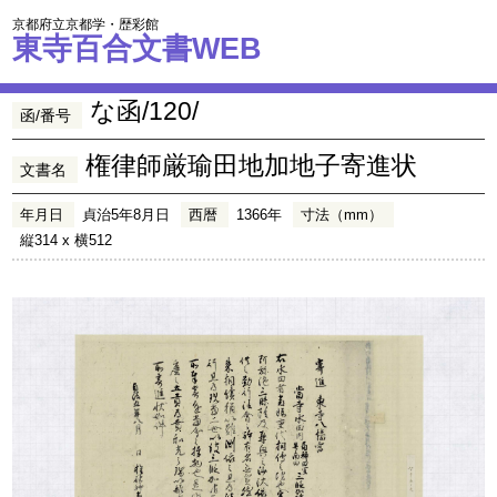
京都府立京都学・歴彩館
東寺百合文書WEB
な函/120/
函/番号
権律師厳瑜田地加地子寄進状
文書名
年月日
貞治5年8月日
西暦
1366年
寸法（mm）
縦314 x 横512