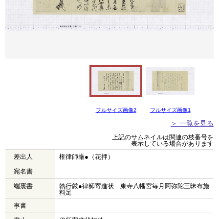
フルサイズ画像2
フルサイズ画像1
＞ 一覧を見る
上記のサムネイルは関連の枝番号を
表示している場合があります
差出人
権律師厳●（花押）
宛名書
端裏書
執行厳●律師寄進状 東寺八幡宮毎月阿弥陀三昧布施
料足
事書