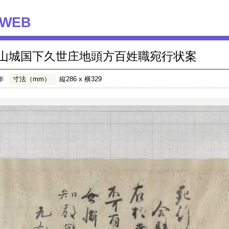
WEB
山城国下久世庄地頭方百姓職宛行状案
年
寸法（mm）
縦286 x 横329