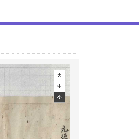
大
中
小