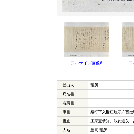
フルサイズ画像8
フ
差出人
預所
宛名書
端裏書
事書
宛行下久世庄地頭方百姓
書止
庄家宜承知、敢勿違失、
人名
重真 預所