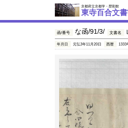
京都府立京都学・歴彩館
東寺百合文書
な函/91/3/
函/番号
文書名
年月日
元弘3年11月20日
西暦
1333