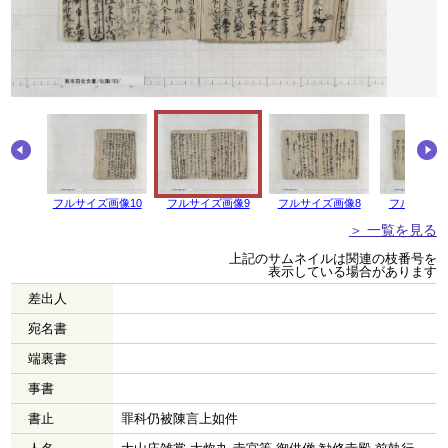
フルサイズ画像10
フルサイズ画像9
フルサイズ画像8
フルサイズ
＞ 一覧を見る
上記のサムネイルは関連の枝番号を
表示している場合があります
差出人
宛名書
端裏書
事書
書止
罪科仍被陳言上如件