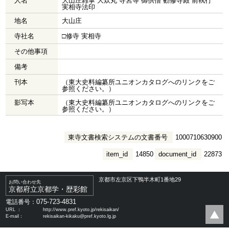
人名
大山庄雑掌 大炊丸 寺宮等 御供僧 勧修寺殿 前執行
実相寺法印
地名
大山庄
寺社名
□修寺 実相寺
その他事項
備考
刊本
（東大史料編纂所ユニオンカタログへのリンクをご
参照ください。）
影写本
（東大史料編纂所ユニオンカタログへのリンクをご
参照ください。）
東寺文書検索システムの文書番号
1000710630900
item_id
14850
document_id
22873
京都市左京区下鴨半木町1番地29
お問い合わせ先
京都府立京都学・歴彩館
075-723-4831
電話番号：
URL ：
http://www.pref.kyoto.jp/rekisaikan/
E-mail：
rekisaikan-kikaku@pref.kyoto.lg.jp