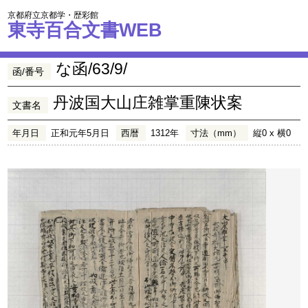
京都府立京都学・歴彩館
東寺百合文書WEB
な函/63/9/
函/番号
丹波国大山庄雑掌重陳状案
文書名
年月日
正和元年5月日
西暦
1312年
寸法（mm）
縦0 x 横0