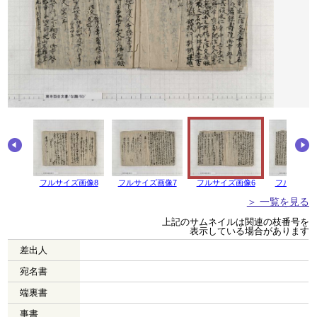
画像9
フルサイズ画像8
フルサイズ画像7
フルサイズ画像6
フルサイズ
＞ 一覧を見る
上記のサムネイルは関連の枝番号を
表示している場合があります
差出人
宛名書
端裏書
事書