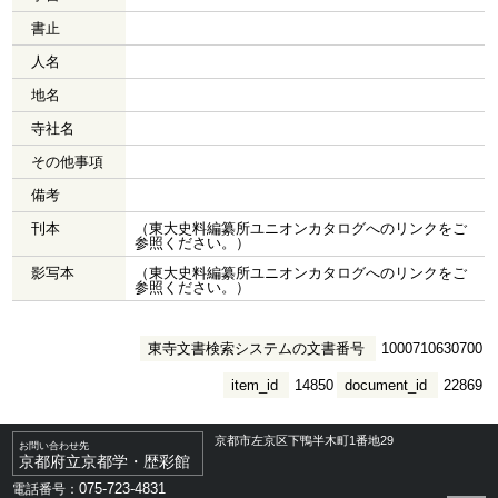
書止
人名
地名
寺社名
その他事項
備考
刊本
（東大史料編纂所ユニオンカタログへのリンクをご
参照ください。）
影写本
（東大史料編纂所ユニオンカタログへのリンクをご
参照ください。）
東寺文書検索システムの文書番号
1000710630700
item_id
14850
document_id
22869
京都市左京区下鴨半木町1番地29
お問い合わせ先
京都府立京都学・歴彩館
075-723-4831
電話番号：