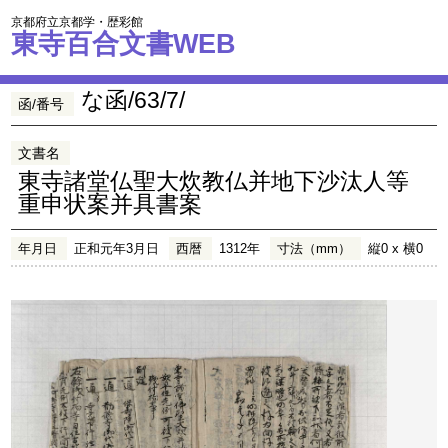
京都府立京都学・歴彩館
東寺百合文書WEB
な函/63/7/
函/番号
文書名
東寺諸堂仏聖大炊教仏并地下沙汰人等
重申状案并具書案
年月日
正和元年3月日
西暦
1312年
寸法（mm）
縦0 x 横0