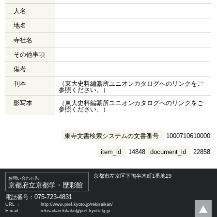
人名
地名
寺社名
その他事項
備考
刊本
（東大史料編纂所ユニオンカタログへのリンクをご
参照ください。）
影写本
（東大史料編纂所ユニオンカタログへのリンクをご
参照ください。）
東寺文書検索システムの文書番号
1000710610000
item_id
14848
document_id
22858
京都市左京区下鴨半木町1番地29
お問い合わせ先
京都府立京都学・歴彩館
075-723-4831
電話番号：
URL ：
http://www.pref.kyoto.jp/rekisaikan/
E-mail：
rekisaikan-kikaku@pref.kyoto.lg.jp