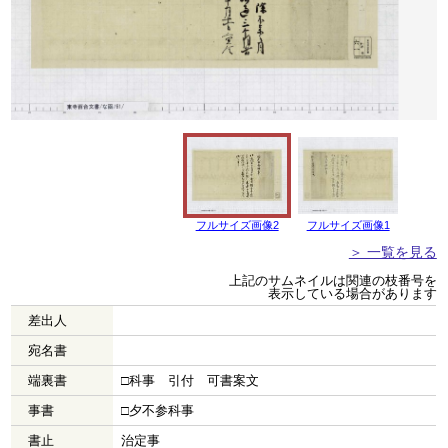
フルサイズ画像2
フルサイズ画像1
＞ 一覧を見る
上記のサムネイルは関連の枝番号を
表示している場合があります
差出人
宛名書
端裏書
□科事 引付 可書案文
事書
□夕不参科事
書止
治定事