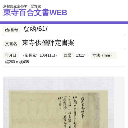
京都府立京都学・歴彩館
東寺百合文書WEB
な函/61/
函/番号
東寺供僧評定書案
文書名
年月日
（応長元年10月11日）
西暦
1311年
寸法（mm）
縦260 x 横438