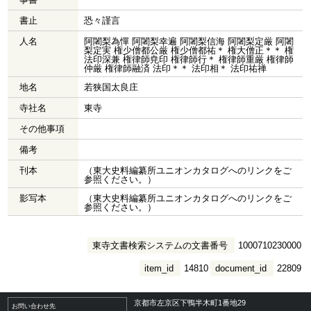
書止
恐々謹言
人名
阿闍梨為憚 阿闍梨幸遍 阿闍梨信海 阿闍梨定厳 阿闍
梨定実 権少僧都公厳 権少僧都祐＊ 権大僧正＊＊ 権
法印深兼 権律師尭印 権律師行＊ 権律師重厳 権律師
仲厳 権律師融済 法印＊＊ 法印相＊ 法印祐禅
地名
若狭国太良庄
寺社名
東寺
その他事項
備考
刊本
（東大史料編纂所ユニオンカタログへのリンクをご
参照ください。）
影写本
（東大史料編纂所ユニオンカタログへのリンクをご
参照ください。）
東寺文書検索システムの文書番号
1000710230000
item_id
14810
document_id
22809
京都市左京区下鴨半木町1番地29
お問い合わせ先