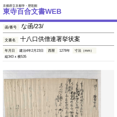
京都府立京都学・歴彩館
東寺百合文書WEB
な函/23/
函/番号
十八口供僧連署挙状案
文書名
年月日
建治4年2月23日
西暦
1278年
寸法（mm）
縦343 x 横535