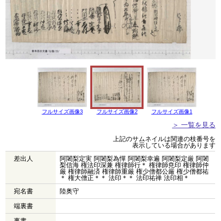
フルサイズ画像3
フルサイズ画像2
フルサイズ画像1
＞ 一覧を見る
上記のサムネイルは関連の枝番号を
表示している場合があります
差出人
阿闍梨定実 阿闍梨為憚 阿闍梨幸遍 阿闍梨定厳 阿闍
梨信海 権法印深兼 権律師行＊ 権律師尭印 権律師仲
厳 権律師融済 権律師重厳 権少僧都公厳 権少僧都祐
＊ 権大僧正＊＊ 法印＊＊ 法印祐禅 法印相＊
宛名書
陸奥守
端裏書
事書