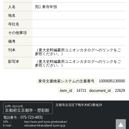
人名
亮□ 東寺年預
地名
寺社名
その他事項
備考
刊本
（東大史料編纂所ユニオンカタログへのリンクをご
参照ください。）
影写本
（東大史料編纂所ユニオンカタログへのリンクをご
参照ください。）
東寺文書検索システムの文書番号
1000695130000
item_id
14721
document_id
22629
京都市左京区下鴨半木町1番地29
お問い合わせ先
京都府立京都学・歴彩館
075-723-4831
電話番号：
URL ：
http://www.pref.kyoto.jp/rekisaikan/
E-mail：
rekisaikan-kikaku@pref.kyoto.lg.jp