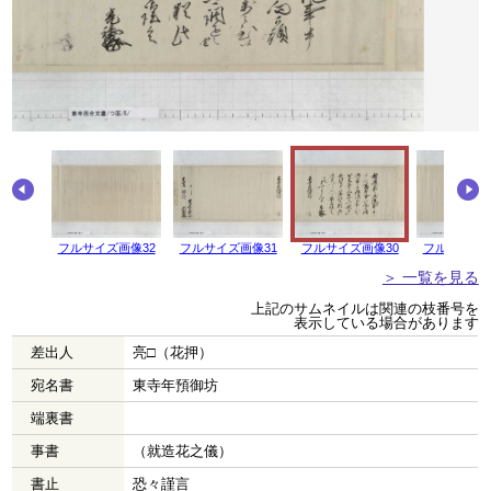
画像33
フルサイズ画像32
フルサイズ画像31
フルサイズ画像30
フルサイズ画
＞ 一覧を見る
上記のサムネイルは関連の枝番号を
表示している場合があります
差出人
亮□（花押）
宛名書
東寺年預御坊
端裏書
事書
（就造花之儀）
書止
恐々謹言