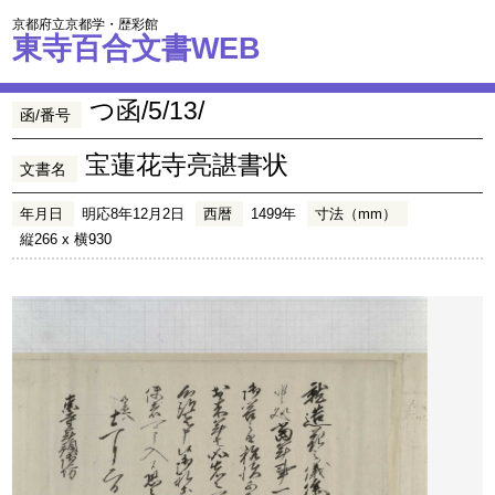
京都府立京都学・歴彩館
東寺百合文書WEB
つ函/5/13/
函/番号
宝蓮花寺亮諶書状
文書名
年月日
明応8年12月2日
西暦
1499年
寸法（mm）
縦266 x 横930