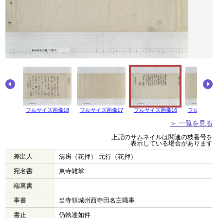
画像19
フルサイズ画像18
フルサイズ画像17
フルサイズ画像16
フルサイズ画
＞ 一覧を見る
上記のサムネイルは関連の枝番号を
表示している場合があります
差出人
清房（花押） 元行（花押）
宛名書
東寺雑掌
端裏書
事書
当寺領城州西寺田名主職事
書止
仍執達如件