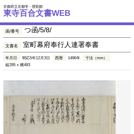
京都府立京都学・歴彩館
東寺百合文書WEB
つ函/5/8/
函/番号
室町幕府奉行人連署奉書
文書名
年月日
明応5年12月3日
西暦
1496年
寸法（mm）
縦285 x 横483