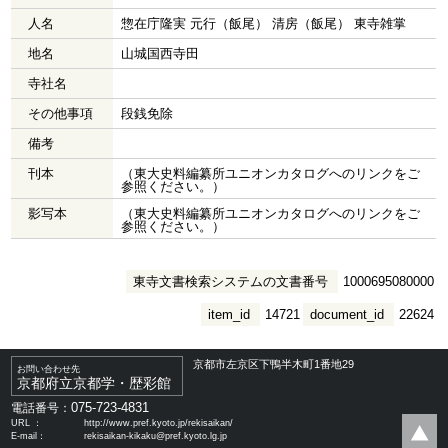
人名
惣在庁隆実 元行（飯尾） 清房（飯尾） 東寺雑掌
地名
山城国西寺田
寺社名
その他事項
段銭免除
備考
刊本
（東大史料編纂所ユニオンカタログへのリンクをご
参照ください。）
影写本
（東大史料編纂所ユニオンカタログへのリンクをご
参照ください。）
東寺文書検索システムの文書番号
1000695080000
item_id
14721
document_id
22624
京都市左京区下鴨半木町1番地29
お問い合わせ先
京都府立京都学・歴彩館
075-723-4831
電話番号：
URL ：
http://www.pref.kyoto.jp/rekisaikan/
E-mail：
rekisaikan-kikaku@pref.kyoto.lg.jp