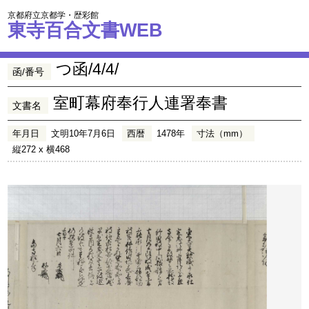
京都府立京都学・歴彩館
東寺百合文書WEB
つ函/4/4/
函/番号
室町幕府奉行人連署奉書
文書名
年月日
文明10年7月6日
西暦
1478年
寸法（mm）
縦272 x 横468