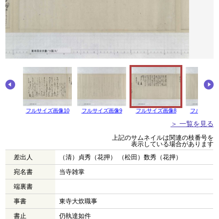
画像11
フルサイズ画像10
フルサイズ画像9
フルサイズ画像8
フルサイズ
＞ 一覧を見る
上記のサムネイルは関連の枝番号を
表示している場合があります
差出人
（清）貞秀（花押） （松田）数秀（花押）
宛名書
当寺雑掌
端裏書
事書
東寺大炊職事
書止
仍執達如件