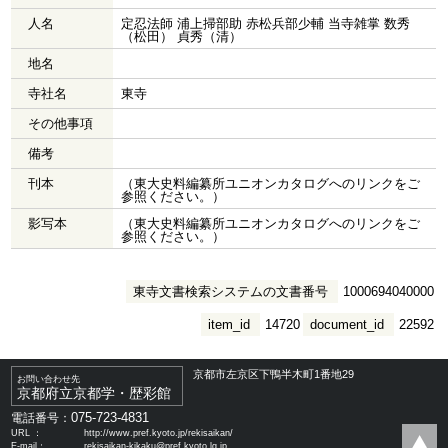
人名
定忍法師 浦上掃部助 赤松兵部少輔 当寺雑掌 数秀
（松田） 貞秀（清）
地名
寺社名
東寺
その他事項
備考
刊本
（東大史料編纂所ユニオンカタログへのリンクをご
参照ください。）
影写本
（東大史料編纂所ユニオンカタログへのリンクをご
参照ください。）
東寺文書検索システムの文書番号
1000694040000
item_id
14720
document_id
22592
京都市左京区下鴨半木町1番地29
お問い合わせ先
京都府立京都学・歴彩館
075-723-4831
電話番号：
URL ：
http://www.pref.kyoto.jp/rekisaikan/
E-mail：
rekisaikan-kikaku@pref.kyoto.lg.jp