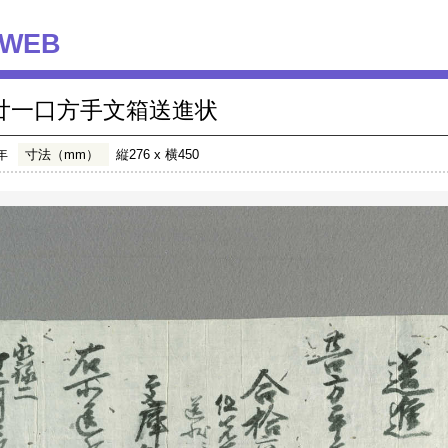
WEB
廿一口方手文箱送進状
年
寸法（mm）
縦276 x 横450