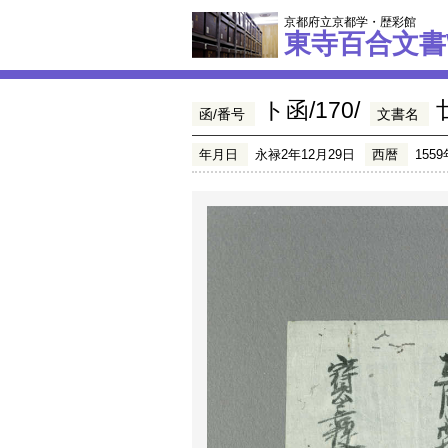
京都府立京都学・歴彩館
東寺百合文書
ト函/170/
函/番号
文書名
年月日
永禄2年12月29日
西暦
1559