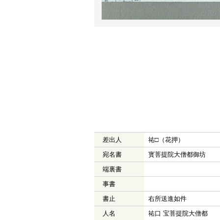
差出人
祐□（花押）
宛名書
寳菩提院大僧都御坊
端裏書
事書
書止
右所送進如件
人名
祐口 宝菩提院大僧都