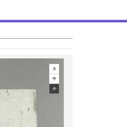
大
中
小