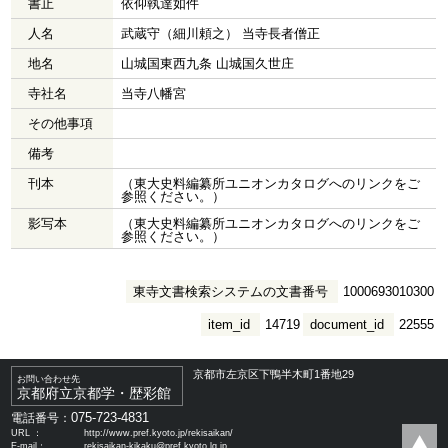
書止
依仰執達如件
人名
武蔵守（細川頼之） 当寺長者僧正
地名
山城国東西九条 山城国久世庄
寺社名
当寺八幡宮
その他事項
備考
刊本
（東大史料編纂所ユニオンカタログへのリンクをご
参照ください。）
影写本
（東大史料編纂所ユニオンカタログへのリンクをご
参照ください。）
東寺文書検索システムの文書番号
1000693010300
item_id
14719
document_id
22555
京都市左京区下鴨半木町1番地29
お問い合わせ先
京都府立京都学・歴彩館
075-723-4831
電話番号：
URL ：
http://www.pref.kyoto.jp/rekisaikan/
E-mail：
rekisaikan-kikaku@pref.kyoto.lg.jp