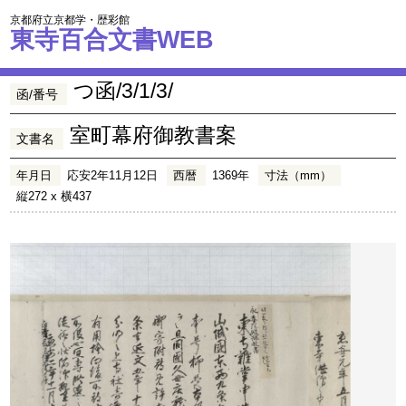
京都府立京都学・歴彩館
東寺百合文書WEB
つ函/3/1/3/
函/番号
室町幕府御教書案
文書名
年月日
応安2年11月12日
西暦
1369年
寸法（mm）
縦272 x 横437