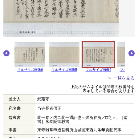
画像7
フルサイズ画像6
フルサイズ画像5
フルサイズ画像4
フルサイズ
＞ 一覧を見る
上記のサムネイルは関連の枝番号を
表示している場合があります
差出人
武蔵守
宛名書
当寺長者僧正
端裏書
此一巻ノ内ニ此一通計也＜残所在所／□之＞、［肩
書］永泰院御教書
事書
東寺雑掌申造営料所山城国東西九条年貢莚代事