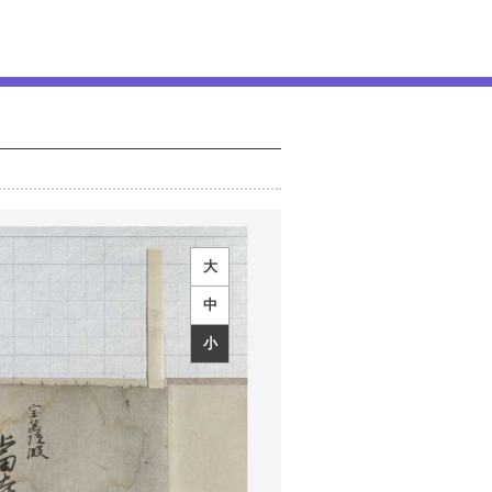
大
中
小