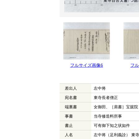
フルサイズ画像7
フルサイズ画像6
フル
差出人
左中将
宛名書
東寺長者僧正
端裏書
女御田、［肩書］宝篋院
事書
当寺修造料所事
書止
可有御下知之状如件
人名
左中将（足利義詮） 東