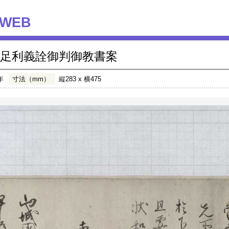
WEB
足利義詮御判御教書案
年
寸法（mm）
縦283 x 横475