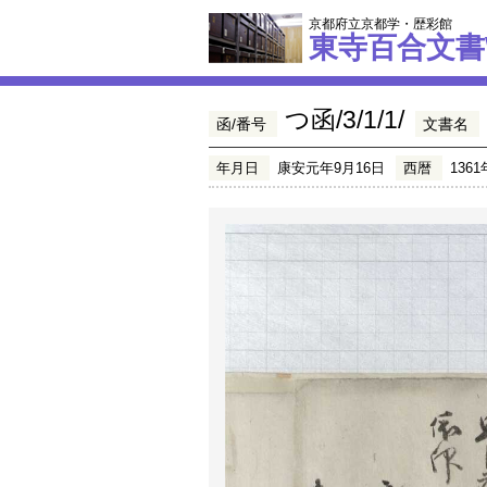
京都府立京都学・歴彩館
東寺百合文書
つ函/3/1/1/
函/番号
文書名
年月日
康安元年9月16日
西暦
1361