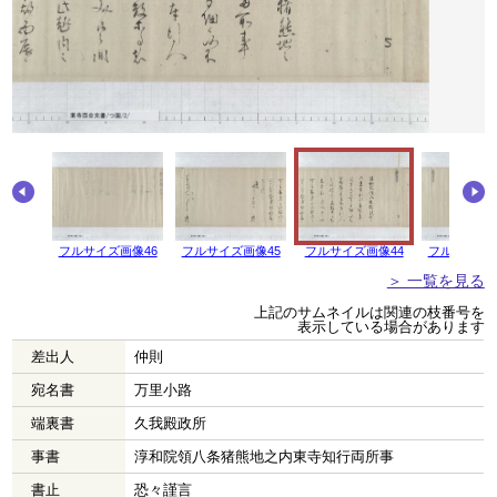
画像47
フルサイズ画像46
フルサイズ画像45
フルサイズ画像44
フルサイズ画
＞ 一覧を見る
上記のサムネイルは関連の枝番号を
表示している場合があります
差出人
仲則
宛名書
万里小路
端裏書
久我殿政所
事書
淳和院領八条猪熊地之内東寺知行両所事
書止
恐々謹言