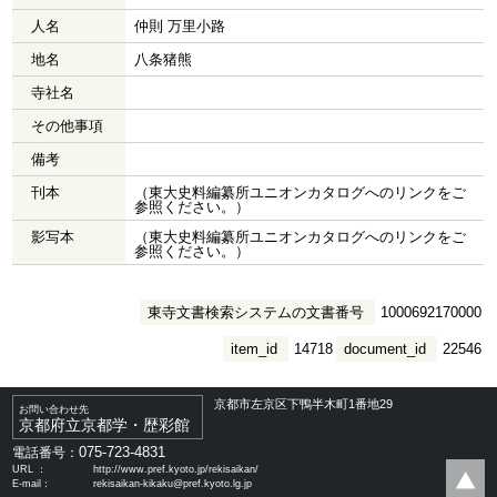
人名
仲則 万里小路
地名
八条猪熊
寺社名
その他事項
備考
刊本
（東大史料編纂所ユニオンカタログへのリンクをご
参照ください。）
影写本
（東大史料編纂所ユニオンカタログへのリンクをご
参照ください。）
東寺文書検索システムの文書番号
1000692170000
item_id
14718
document_id
22546
京都市左京区下鴨半木町1番地29
お問い合わせ先
京都府立京都学・歴彩館
075-723-4831
電話番号：
URL ：
http://www.pref.kyoto.jp/rekisaikan/
E-mail：
rekisaikan-kikaku@pref.kyoto.lg.jp