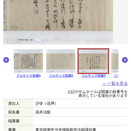
画像7
フルサイズ画像6
フルサイズ画像5
フルサイズ画像4
フルサイズ
＞ 一覧を見る
上記のサムネイルは関連の枝番号を
表示している場合があります
差出人
沙弥（花押）
宛名書
高井法眼
端裏書
事書
東寺雑掌申当寺掃除散所法師課役事