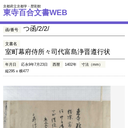
京都府立京都学・歴彩館
東寺百合文書WEB
つ函/2/2/
函/番号
文書名
室町幕府侍所々司代富島浄晋遵行状
年月日
応永9年7月23日
西暦
1402年
寸法（mm）
縦295 x 横477