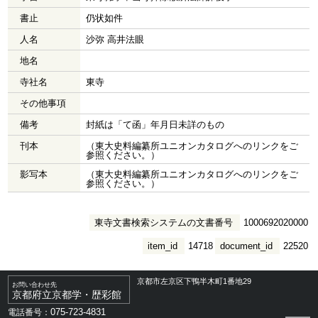
書止
仍状如件
人名
沙弥 高井法眼
地名
寺社名
東寺
その他事項
備考
封紙は「て函」年月日未詳のもの
刊本
（東大史料編纂所ユニオンカタログへのリンクをご
参照ください。）
影写本
（東大史料編纂所ユニオンカタログへのリンクをご
参照ください。）
東寺文書検索システムの文書番号
1000692020000
item_id
14718
document_id
22520
京都市左京区下鴨半木町1番地29
お問い合わせ先
京都府立京都学・歴彩館
075-723-4831
電話番号：