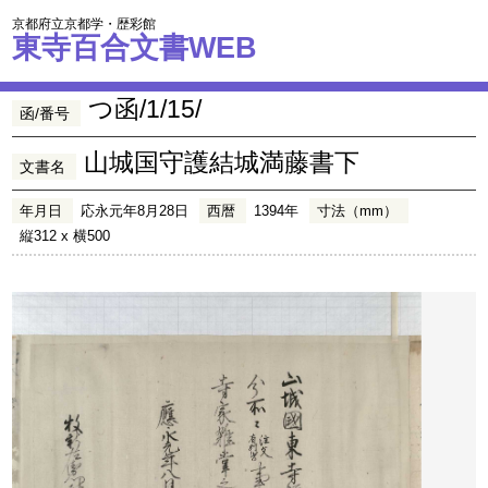
京都府立京都学・歴彩館
東寺百合文書WEB
つ函/1/15/
函/番号
山城国守護結城満藤書下
文書名
年月日
応永元年8月28日
西暦
1394年
寸法（mm）
縦312 x 横500