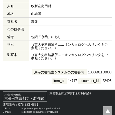
人名
牧新左衛門尉
地名
山城国
寺社名
東寺
その他事項
備考
包紙「京函」にあり
刊本
（東大史料編纂所ユニオンカタログへのリンクをご
参照ください。）
影写本
（東大史料編纂所ユニオンカタログへのリンクをご
参照ください。）
東寺文書検索システムの文書番号
1000691150000
item_id
14717
document_id
22496
京都市左京区下鴨半木町1番地29
お問い合わせ先
京都府立京都学・歴彩館
075-723-4831
電話番号：
URL ：
http://www.pref.kyoto.jp/rekisaikan/
E-mail：
rekisaikan-kikaku@pref.kyoto.lg.jp