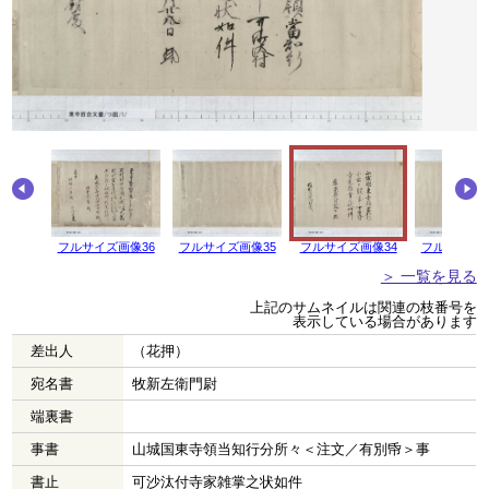
画像37
フルサイズ画像36
フルサイズ画像35
フルサイズ画像34
フルサイズ画
＞ 一覧を見る
上記のサムネイルは関連の枝番号を
表示している場合があります
差出人
（花押）
宛名書
牧新左衛門尉
端裏書
事書
山城国東寺領当知行分所々＜注文／有別帋＞事
書止
可沙汰付寺家雑掌之状如件