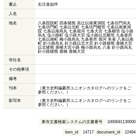
書止
右注進如件
人名
地名
八条院院町 四条猪熊 高辻以南東洞院 七条坊門烏丸
七条坊門町 七条以北町 七条坊門櫛笥 七条以南東洞
院 七条以南烏丸 七条堀河 七条大宮 七条櫛笥 塩小路
烏丸 塩小路町 塩小路大宮 塩小路以北櫛笥 九条巷所
七条以南町 梅小路烏丸 九条巷所 堀河 朱雀 八条以南
町 針小路烏丸 針小路以北大宮 針小路猪熊 唐橋大宮
以北猪熊 唐橋大宮小路 梅小路烏丸 八条 針小路烏丸
針小路猪熊 唐橋 唐橋大宮
寺社名
その他事項
備考
刊本
（東大史料編纂所ユニオンカタログへのリンクをご
参照ください。）
影写本
（東大史料編纂所ユニオンカタログへのリンクをご
参照ください。）
東寺文書検索システムの文書番号
1000691130000
item_id
14717
document_id
22494