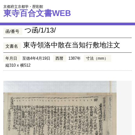
京都府立京都学・歴彩館
東寺百合文書WEB
つ函/1/13/
函/番号
東寺領洛中散在当知行敷地注文
文書名
年月日
至徳4年4月19日
西暦
1387年
寸法（mm）
縦310 x 横512