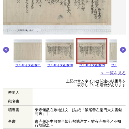
画像32
フルサイズ画像31
フルサイズ画像30
フルサイズ画像29
フルサイズ画
＞ 一覧を見る
上記のサムネイルは関連の枝番号を
表示している場合があります
差出人
宛名書
端裏書
東寺領散在敷地注文 ［貼紙「飯尾善左衛門大夫書銘
封裏」］
事書
東寺領洛中散在当知行敷地注文＜雖有寺領号／不知
行地除之＞