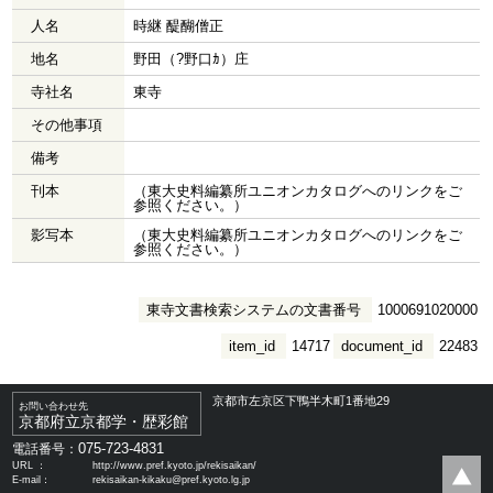
人名
時継 醍醐僧正
地名
野田（?野口ｶ）庄
寺社名
東寺
その他事項
備考
刊本
（東大史料編纂所ユニオンカタログへのリンクをご
参照ください。）
影写本
（東大史料編纂所ユニオンカタログへのリンクをご
参照ください。）
東寺文書検索システムの文書番号
1000691020000
item_id
14717
document_id
22483
京都市左京区下鴨半木町1番地29
お問い合わせ先
京都府立京都学・歴彩館
075-723-4831
電話番号：
URL ：
http://www.pref.kyoto.jp/rekisaikan/
E-mail：
rekisaikan-kikaku@pref.kyoto.lg.jp