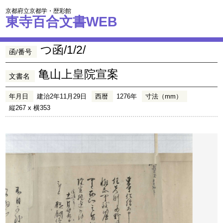
京都府立京都学・歴彩館
東寺百合文書WEB
つ函/1/2/
函/番号
亀山上皇院宣案
文書名
年月日
建治2年11月29日
西暦
1276年
寸法（mm）
縦267 x 横353