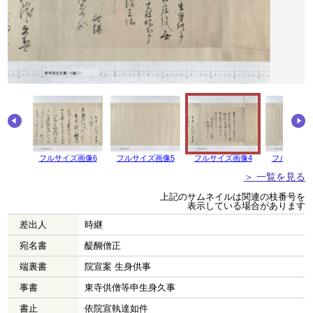
画像7
フルサイズ画像6
フルサイズ画像5
フルサイズ画像4
フルサイズ
＞ 一覧を見る
上記のサムネイルは関連の枝番号を
表示している場合があります
差出人
時継
宛名書
醍醐僧正
端裏書
院宣案 生身供事
事書
東寺供僧等申生身久事
書止
依院宣執達如件