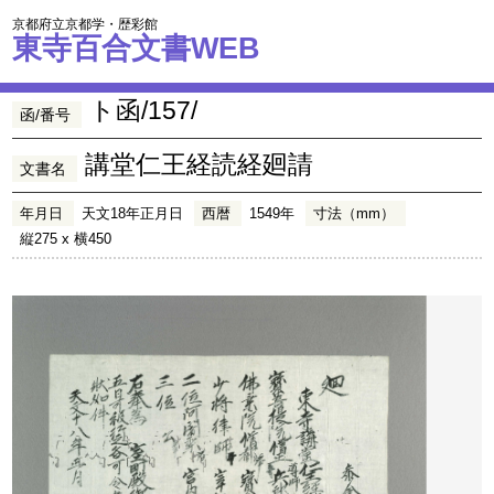
京都府立京都学・歴彩館
東寺百合文書WEB
ト函/157/
函/番号
講堂仁王経読経廻請
文書名
年月日
天文18年正月日
西暦
1549年
寸法（mm）
縦275 x 横450