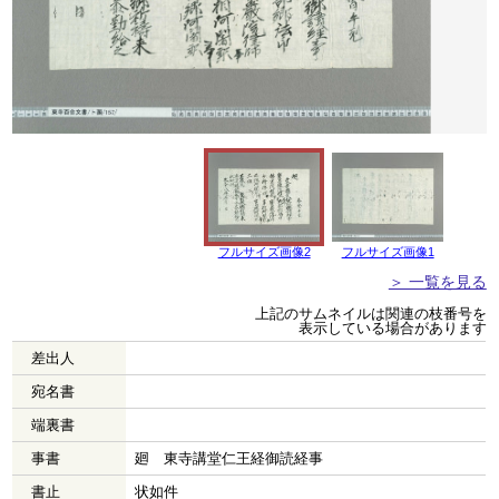
フルサイズ画像2
フルサイズ画像1
＞ 一覧を見る
上記のサムネイルは関連の枝番号を
表示している場合があります
差出人
宛名書
端裏書
事書
廻 東寺講堂仁王経御読経事
書止
状如件