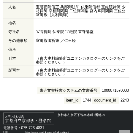
人名
宝菩提院僧正 兵部卿法印 仏乗院僧都 宝厳院律師 少
将律師 宰相阿闍梨 二位阿闍梨 宮内卿阿闍梨 三位公
室町殿（足利義輝）
地名
寺社名
宝菩提院 仏乗院 宝厳院 東寺講堂
その他事項
室町殿御祈祷 ／仁王経
備考
刊本
（東大史料編纂所ユニオンカタログへのリンクをご
参照ください。）
影写本
（東大史料編纂所ユニオンカタログへのリンクをご
参照ください。）
東寺文書検索システムの文書番号
1000071570000
item_id
1744
document_id
2243
京都市左京区下鴨半木町1番地29
お問い合わせ先
京都府立京都学・歴彩館
075-723-4831
電話番号：
URL ：
http://www.pref.kyoto.jp/rekisaikan/