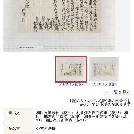
フルサイズ画像2
フルサイズ画像1
＞ 一覧を見る
上記のサムネイルは関連の枝番号を
表示している場合があります
差出人
和田入道宗祐（花押） 利倉孫右衛門俊重（花押） 和
田二郎左衛門貞次（花押） 利倉三郎左衛門久盛（花
押） 和田久兵衛光貞（花押）
宛名書
公文所法橋