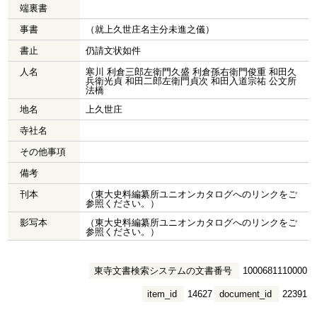
端裏書
事書
（就上久世庄名主分未進之儀）
書止
仍請文状如件
人名
寒川 利倉三郎左衛門久盛 利倉孫右衛門俊重 和田久
兵衛光貞 和田二郎左衛門貞次 和田入道宗祐 公文所
法橋
地名
上久世庄
寺社名
その他事項
備考
刊本
（東大史料編纂所ユニオンカタログへのリンクをご
参照ください。）
影写本
（東大史料編纂所ユニオンカタログへのリンクをご
参照ください。）
東寺文書検索システムの文書番号
1000681110000
item_id
14627
document_id
22391