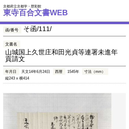
京都府立京都学・歴彩館
東寺百合文書WEB
そ函/111/
函/番号
文書名
山城国上久世庄和田光貞等連署未進年
貢請文
年月日
天文14年6月24日
西暦
1545年
寸法（mm）
縦243 x 横414