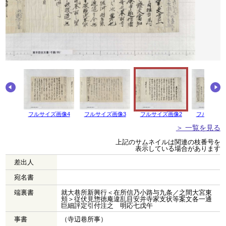
フルサイズ画像4
フルサイズ画像3
フルサイズ画像2
フルサイズ
＞ 一覧を見る
上記のサムネイルは関連の枝番号を
表示している場合があります
差出人
宛名書
端裏書
就大巷所新興行＜在所信乃小路与九条／之間大宮東
頬＞従伏見惣徳庵違乱目安并寺家支状等案文各一通
巨細評定引付注之 明応七戊午
事書
（寺辺巷所事）