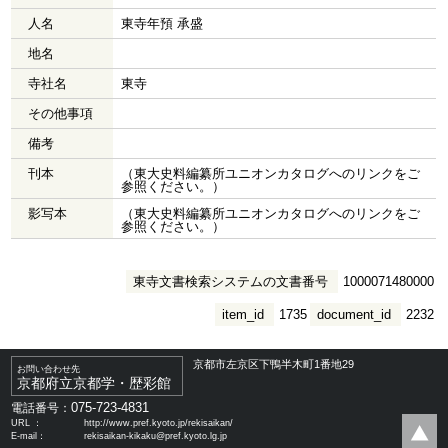
人名
東寺年預 承盛
地名
寺社名
東寺
その他事項
備考
刊本
（東大史料編纂所ユニオンカタログへのリンクをご
参照ください。）
影写本
（東大史料編纂所ユニオンカタログへのリンクをご
参照ください。）
東寺文書検索システムの文書番号
1000071480000
item_id
1735
document_id
2232
京都市左京区下鴨半木町1番地29
お問い合わせ先
京都府立京都学・歴彩館
075-723-4831
電話番号：
URL ：
http://www.pref.kyoto.jp/rekisaikan/
E-mail：
rekisaikan-kikaku@pref.kyoto.lg.jp