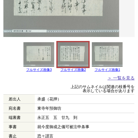
フルサイズ画像3
フルサイズ画像2
フルサイズ画像1
＞ 一覧を見る
上記のサムネイルは関連の枝番号を
表示している場合があります
差出人
承盛（花押）
宛名書
東寺年預御坊
端裏書
永正五 五 廿九 到
事書
就今度御成之儀可被注申条事
書止
恐々謹言