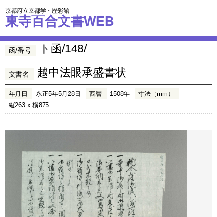
京都府立京都学・歴彩館
東寺百合文書WEB
ト函/148/
函/番号
越中法眼承盛書状
文書名
年月日
永正5年5月28日
西暦
1508年
寸法（mm）
縦263 x 横875