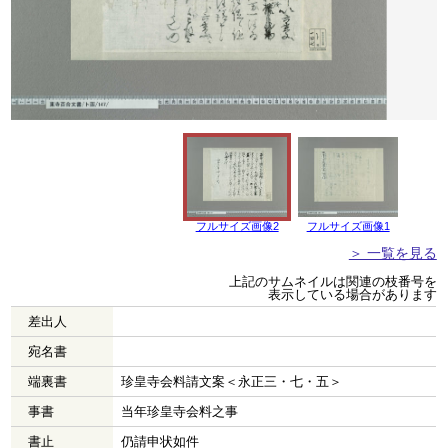
フルサイズ画像2
フルサイズ画像1
＞ 一覧を見る
上記のサムネイルは関連の枝番号を
表示している場合があります
差出人
宛名書
端裏書
珍皇寺会料請文案＜永正三・七・五＞
事書
当年珍皇寺会料之事
書止
仍請申状如件