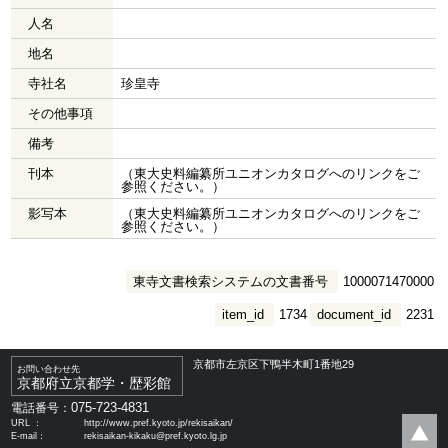
人名
地名
寺社名
珍皇寺
その他事項
備考
刊本
（東大史料編纂所ユニオンカタログへのリンクをご
参照ください。）
影写本
（東大史料編纂所ユニオンカタログへのリンクをご
参照ください。）
東寺文書検索システムの文書番号
1000071470000
item_id
1734
document_id
2231
京都市左京区下鴨半木町1番地29
お問い合わせ先
京都府立京都学・歴彩館
075-723-4831
電話番号：
URL ：
http://www.pref.kyoto.jp/rekisaikan/
E-mail：
rekisaikan-kikaku@pref.kyoto.lg.jp