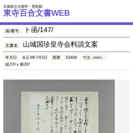
京都府立京都学・歴彩館
東寺百合文書WEB
ト函/147/
函/番号
山城国珍皇寺会料請文案
文書名
年月日
永正3年7月5日
西暦
1506年
寸法（mm）
縦270 x 横297