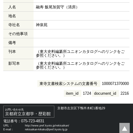
人名
融寿 飯尾加賀守（清房）
地名
寺社名
神泉苑
その他事項
備考
刊本
（東大史料編纂所ユニオンカタログへのリンクをご
参照ください。）
影写本
（東大史料編纂所ユニオンカタログへのリンクをご
参照ください。）
東寺文書検索システムの文書番号
1000071370000
item_id
1724
document_id
2216
京都市左京区下鴨半木町1番地29
お問い合わせ先
京都府立京都学・歴彩館
075-723-4831
電話番号：
URL ：
http://www.pref.kyoto.jp/rekisaikan/
E-mail：
rekisaikan-kikaku@pref.kyoto.lg.jp