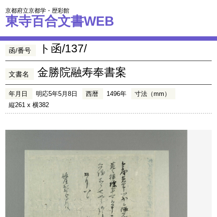
京都府立京都学・歴彩館
東寺百合文書WEB
ト函/137/
函/番号
金勝院融寿奉書案
文書名
年月日
明応5年5月8日
西暦
1496年
寸法（mm）
縦261 x 横382