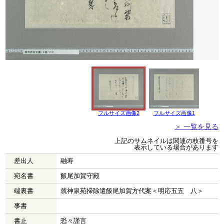
フルサイズ画像2
フルサイズ画像1
＞ 一覧を見る
上記のサムネイルは関連の枝番号を
表示している場合があります
差出人
融寿
宛名書
飯尾加賀守殿
端裏書
就神泉苑掃除遣飯尾加賀方代案＜明応五五 八＞
事書
書止
恐々謹言