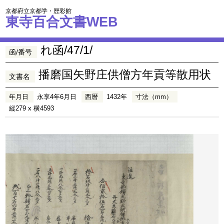
京都府立京都学・歴彩館
東寺百合文書WEB
れ函/47/1/
函/番号
播磨国矢野庄供僧方年貢等散用状
文書名
年月日
永享4年6月日
西暦
1432年
寸法（mm）
縦279 x 横4593