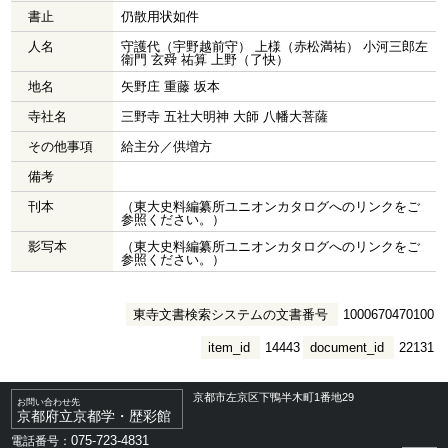
書止
仍散用状如件
人名
守護代（宇野越前守） 上様（赤松満祐） 小河三郎左
衛門 玄舜 祐算 上野（了快）
地名
矢野庄 重藤 坂本
寺社名
三野寺 五社大明神 大師 八幡大菩薩
その他事項
給主分／供増方
備考
刊本
（東大史料編纂所ユニオンカタログへのリンクをご
参照ください。）
影写本
（東大史料編纂所ユニオンカタログへのリンクをご
参照ください。）
東寺文書検索システムの文書番号
1000670470100
item_id
14443
document_id
22131
京都市左京区下鴨半木町1番地29
お問い合わせ先
京都府立京都学・歴彩館
075-723-4831
電話番号：