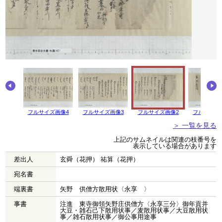
画像5
フルサイズ画像4
フルサイズ画像3
フルサイズ画像2
フルサイズ
＞ 一覧を見る
上記のサムネイルは関連の枝番号を
表示している場合があります
差出人
玄舜（花押） 祐算（花押）
宛名書
端裏書
矢野 供僧方散用状〈永享 〉
事書
注進 東寺御領矢野庄供僧方〈永享三分〉御年貢并
大豆・雑石己下散用状事／麦散用状事／大豆散用状
事／雑石散用状事／御公事用途事