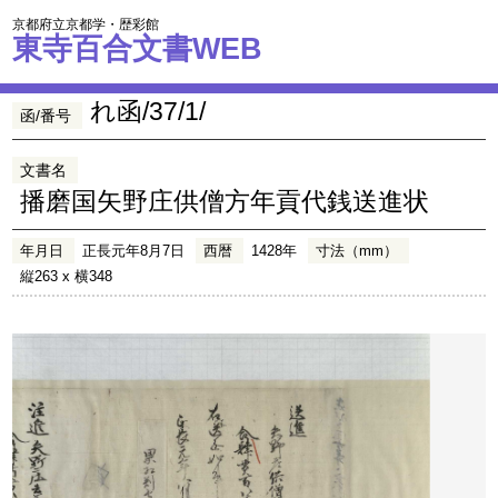
京都府立京都学・歴彩館
東寺百合文書WEB
れ函/37/1/
函/番号
文書名
播磨国矢野庄供僧方年貢代銭送進状
年月日
正長元年8月7日
西暦
1428年
寸法（mm）
縦263 x 横348