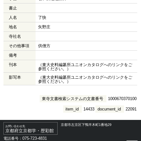
書止
人名
了快
地名
矢野庄
寺社名
その他事項
供僧方
備考
刊本
（東大史料編纂所ユニオンカタログへのリンクをご
参照ください。）
影写本
（東大史料編纂所ユニオンカタログへのリンクをご
参照ください。）
東寺文書検索システムの文書番号
1000670370100
item_id
14433
document_id
22091
京都市左京区下鴨半木町1番地29
お問い合わせ先
京都府立京都学・歴彩館
075-723-4831
電話番号：