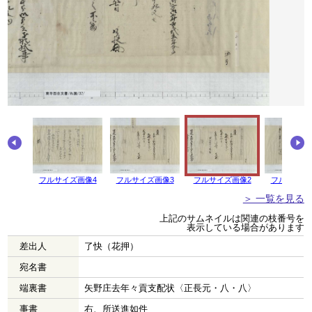
画像5
フルサイズ画像4
フルサイズ画像3
フルサイズ画像2
フルサイズ
＞ 一覧を見る
上記のサムネイルは関連の枝番号を
表示している場合があります
差出人
了快（花押）
宛名書
端裏書
矢野庄去年々貢支配状〈正長元・八・八〉
事書
右、所送進如件