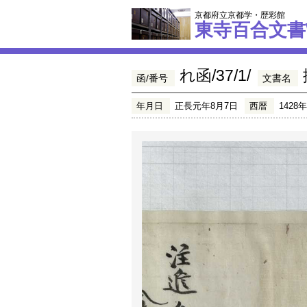
京都府立京都学・歴彩館
東寺百合文書
れ函/37/1/
函/番号
文書名
年月日
正長元年8月7日
西暦
1428年