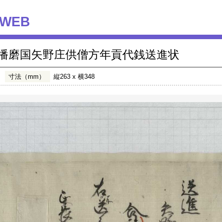
WEB
播磨国矢野庄供僧方年貢代銭送進状
寸法（mm）
縦263 x 横348