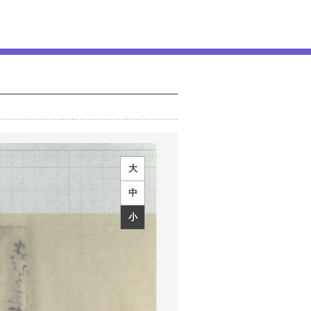
大
中
小