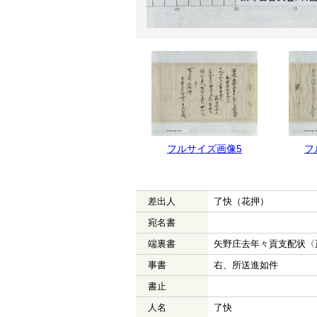
フルサイズ画像5
フ
差出人
了快（花押）
宛名書
端裏書
矢野庄去年々貢支配状〈
事書
右、所送進如件
書止
人名
了快