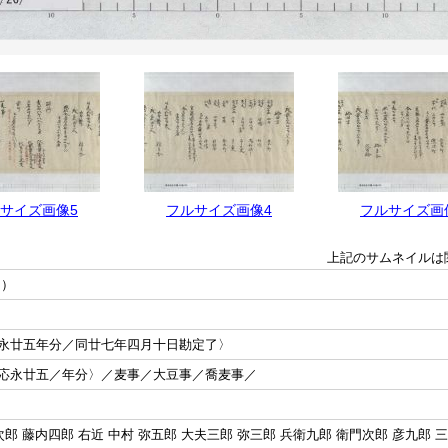
サイズ画像5
フルサイズ画像4
フルサイズ画
上記のサムネイルは
押）
永廿五年分／同廿七年四月十日勘定了〉
応永廿五／年分〉／麦事／大豆事／喬麦事／
郎 藤内四郎 右近 中村 弥五郎 大夫三郎 弥三郎 兵衛九郎 衛門次郎 彦九郎 三