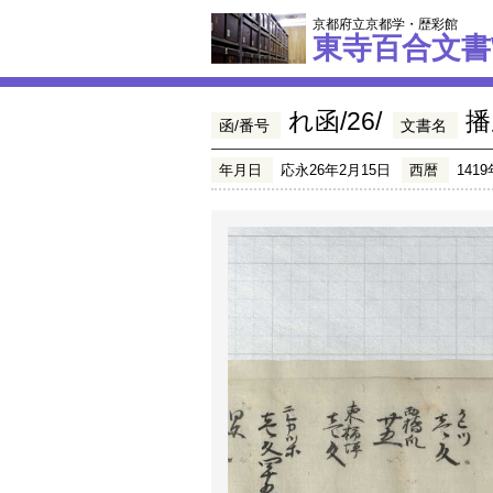
京都府立京都学・歴彩館
東寺百合文書
れ函/26/
播
函/番号
文書名
年月日
応永26年2月15日
西暦
1419