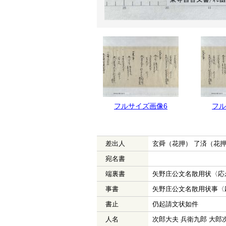
フルサイズ画像7
フルサイズ画像6
フル
差出人
玄舜（花押） 了済（花
宛名書
端裏書
矢野庄公文名散用状〈応
事書
矢野庄公文名散用状事〈
書止
仍起請文状如件
人名
次郎大夫 兵衛九郎 大郎次