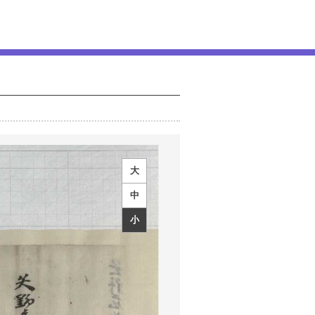
大
中
小