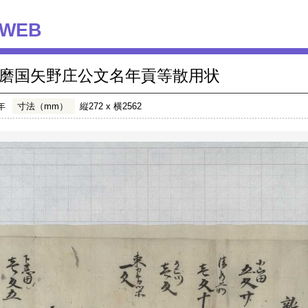
WEB
磨国矢野庄公文名年貢等散用状
年
寸法（mm）
縦272 x 横2562