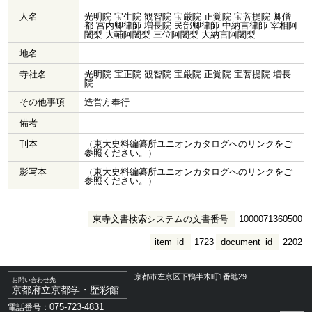
人名
光明院 宝生院 観智院 宝厳院 正覚院 宝菩提院 卿僧
都 宮内卿律師 増長院 民部卿律師 中納言律師 宰相阿
闍梨 大輔阿闍梨 三位阿闍梨 大納言阿闍梨
地名
寺社名
光明院 宝正院 観智院 宝厳院 正覚院 宝菩提院 増長
院
その他事項
造営方奉行
備考
刊本
（東大史料編纂所ユニオンカタログへのリンクをご
参照ください。）
影写本
（東大史料編纂所ユニオンカタログへのリンクをご
参照ください。）
東寺文書検索システムの文書番号
1000071360500
item_id
1723
document_id
2202
京都市左京区下鴨半木町1番地29
お問い合わせ先
京都府立京都学・歴彩館
075-723-4831
電話番号：