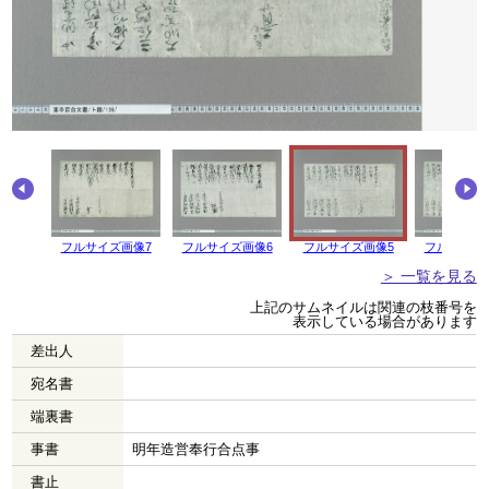
画像8
フルサイズ画像7
フルサイズ画像6
フルサイズ画像5
フルサイズ
＞ 一覧を見る
上記のサムネイルは関連の枝番号を
表示している場合があります
差出人
宛名書
端裏書
事書
明年造営奉行合点事
書止