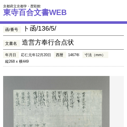
京都府立京都学・歴彩館
東寺百合文書WEB
ト函/136/5/
函/番号
造営方奉行合点状
文書名
年月日
応仁元年12月20日
西暦
1467年
寸法（mm）
縦268 x 横449