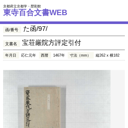
京都府立京都学・歴彩館
東寺百合文書WEB
た函/97/
函/番号
宝荘厳院方評定引付
文書名
年月日
応仁元年
西暦
1467年
寸法（mm）
縦262 x 横182