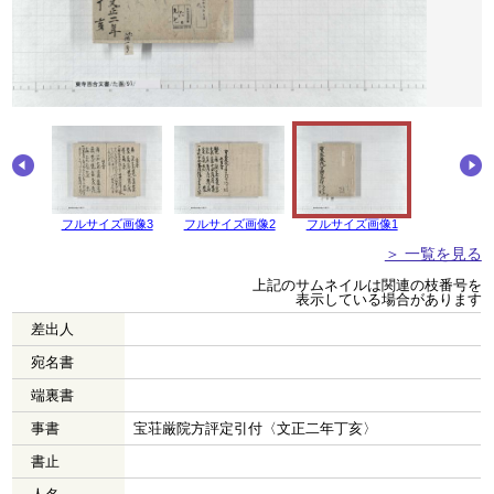
画像4
フルサイズ画像3
フルサイズ画像2
フルサイズ画像1
＞ 一覧を見る
上記のサムネイルは関連の枝番号を
表示している場合があります
差出人
宛名書
端裏書
事書
宝荘厳院方評定引付〈文正二年丁亥〉
書止