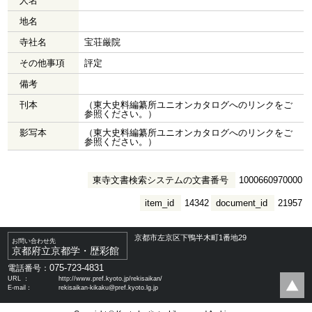
人名
地名
寺社名
宝荘厳院
その他事項
評定
備考
刊本
（東大史料編纂所ユニオンカタログへのリンクをご
参照ください。）
影写本
（東大史料編纂所ユニオンカタログへのリンクをご
参照ください。）
東寺文書検索システムの文書番号
1000660970000
item_id
14342
document_id
21957
京都市左京区下鴨半木町1番地29
お問い合わせ先
京都府立京都学・歴彩館
075-723-4831
電話番号：
URL ：
http://www.pref.kyoto.jp/rekisaikan/
E-mail：
rekisaikan-kikaku@pref.kyoto.lg.jp